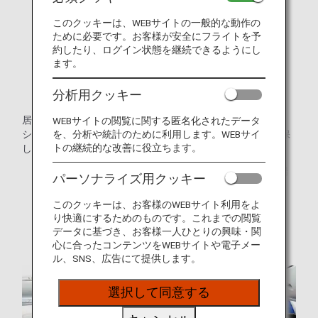
このクッキーは、WEBサイトの一般的な動作の
ために必要です。お客様が安全にフライトを予
約したり、ログイン状態を継続できるようにし
ます。
分析用クッキー
居住性と機能性を追求した新しいファーストクラスシート。
WEBサイトの閲覧に関する匿名化されたデータ
を、分析や統計のために利用します。WEBサイ
シートのドアと個室型のシェルによりプライベート感を確保
トの継続的な改善に役立ちます。
しながら、ゆとりある特別な空間でお過ごしいただけます。
* 運航する機材や座席仕様などは予告なく変更となる場
パーソナライズ用クッキー
合がございます。
このクッキーは、お客様のWEBサイト利用をよ
* 画像はイメージです。
り快適にするためのものです。これまでの閲覧
データに基づき、お客様一人ひとりの興味・関
心に合ったコンテンツをWEBサイトや電子メー
ル、SNS、広告にて提供します。
選択して同意する