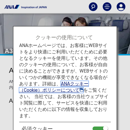
クッキーの使用について
ANAホームページでは、お客様にWEBサイ
A380ファーストクラス
トをより快適にご利用いただくために必要
となるクッキーを使用しています。その他
のクッキーの使用について、お客様が自由
ANAファーストクラス
に決めることができますが、WEBサイトの
いくつかの機能が享受できなくなる場合が
ANAのA380 ファーストクラス 座席・シートについてのご案
あります。詳細は、
ANAクッキー
内です。
（Cookie）ポリシーについて
をご覧くだ
さい。 当社では、お客様の当社ウェブサイ
A380
ト閲覧に際して、サービスを快適にご利用
いただくために以下の情報を収集しており
ます。
必須クッキー