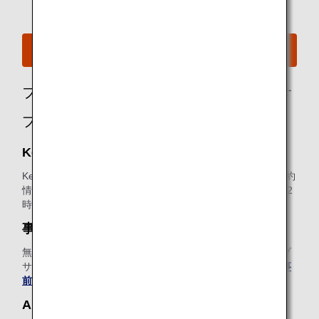
A380のシートマップを見る
ファーストクラスのお客様におススメのオ
プショナルサービス
Keep My Fare
Keep My Fareは、航空券のご購入を検討される際に、ご予約
情報や運賃情報を確保できる便利なサービスです（発券の72
時間前まで）。
Keep My Fareについて、詳しくはこちら
。
事前追加手荷物
無料手荷物許容量を超える手荷物の追加料金を、ANAウェブ
サイトで事前にお支払いいただける便利なサービスです。
事
前追加手荷物について、詳しくはこちら
。
ANA Wi-Fi Service