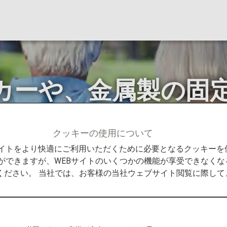
カーや、金属製の固
クッキーの使用について
客様へのご案内
病気やけがのあるお客様
心臓ペースメ
Bサイトをより快適にご利用いただくために必要となるクッキー
ができますが、WEBサイトのいくつかの機能が享受できなくな
ください。 当社では、お客様の当社ウェブサイト閲覧に際し
や、金属製の固定具がお体