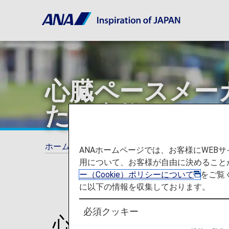
心臓ペースメー
たお客様
ホーム
ご旅行の準備
お手伝いが必要なお
ANAホームページでは、お客様にWE
用について、お客様が自由に決めること
ー（Cookie）ポリシーについて
をご覧
に以下の情報を収集しております。
必須クッキー
心臓ペースメーカー