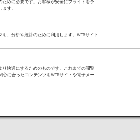
作のために必要です。お客様が安全にフライトを予
します。
タを、分析や統計のために利用します。WEBサイト
「日本国内線」「国際線」アイコンの記載がある
ります。アイコンの記載がない項目は、日本国内
をより快適にするためのものです。これまでの閲覧
関心に合ったコンテンツをWEBサイトや電子メー
事前申告や医師の診断書のご提示は必要ありません。