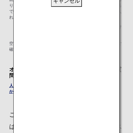
キャンセル
りませんが、機内持ち込み制限品となるはさみは、医療器具
であっても機内には持ち込めません。あらかじめ切込みを入
れた装具をご準備ください。
刃体の長さ6cmを超える刃物は預入手荷物としてお預け
ください。
空港内多機能化粧室の詳細は、各空港のホームページよりご
確認いただけます。
オストメイトのお客様についてのよくあるご質
問
人工肛門を装着しています。はさみを機内に持ち込めます
か？
ご不明な点や、ご不安をお持ちのお客様
は、ANAおからだの不自由な方の相談デス