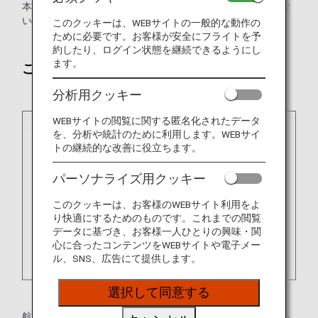
本国内線と国際線で内容が異なります。アイコンの記載がな
い項目は、日本国内線と国際線で同様の内容となります。
このクッキーは、WEBサイトの一般的な動作の
ために必要です。お客様が安全にフライトを予
約したり、ログイン状態を継続できるようにし
ます。
ご搭乗時の注意事項
分析用クッキー
WEBサイトの閲覧に関する匿名化されたデータ
を、分析や統計のために利用します。WEBサイ
トの継続的な改善に役立ちます。
パーソナライズ用クッキー
このクッキーは、お客様のWEBサイト利用をよ
り快適にするためのものです。これまでの閲覧
データに基づき、お客様一人ひとりの興味・関
心に合ったコンテンツをWEBサイトや電子メー
ル、SNS、広告にて提供します。
選択して同意する
航空機のご搭乗には問題ありません、事前のご連絡も必要あ