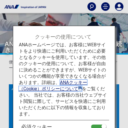
クッキーの使用について
ANAオンラインチェックイン・搭乗手続
ANAホームページでは、お客様にWEBサイ
き（国内線・国際線）
トをより快適にご利用いただくために必要
となるクッキーを使用しています。その他
便出発の24時間前から、搭乗手続きと搭乗券発行ができるサ
のクッキーの使用について、お客様が自由
ービスです。
に決めることができますが、WEBサイトの
いくつかの機能が享受できなくなる場合が
あります。詳細は、
ANAクッキー
（Cookie）ポリシーについて
をご覧くだ
さい。 当社では、お客様の当社ウェブサイ
ト閲覧に際して、サービスを快適にご利用
いただくために以下の情報を収集しており
ます。
必須クッキー