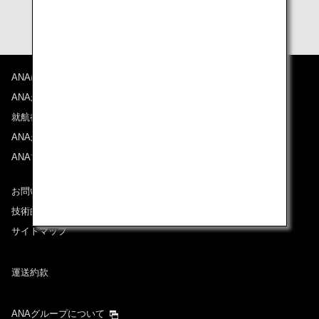
ェックイン画面から座席指定をご利用いただけます。
ANAについて
ANAからのお知らせ
就航都市
ANAがお約束する体験
ANAマイレージクラブ
お問い合わせ
技術的なお問い合わせ（推奨環境）
サイトマップ
運送約款
ANAグループについて