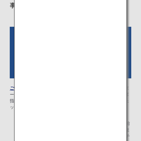
事前に必要情報をご登録いただく場合
ご予約情報を検索
いただき、予約内容の確認画面からパスポ
ート情報・入国情報（国際線のみ）、メールアドレス、座席
指定をご登録ください。ご旅程の出発時刻の24時間前にチェ
ックインのご案内メールが送付されます。
* ご購入いただいた運賃により事前座席指定が可能で
す。国際線を含む旅程をお持ちの場合、出発の48時間前
まで、国内線旅程の場合、出発の24時間前までにお済ま
せください。24時間を切っている場合は、オンラインチ