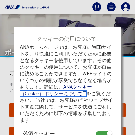
クッキーの使用について
ANAホームページでは、お客様にWEBサイ
ボーイング767-300ER（763）
トをより快適にご利用いただくために必要
となるクッキーを使用しています。その他
のクッキーの使用について、お客様が自由
ボーイング767-300ER (763)
に決めることができますが、WEBサイトの
いくつかの機能が享受できなくなる場合が
ボーイング767-300ER (763)のシートマップについてご案内
あります。詳細は、
ANAクッキー
いたします。
（Cookie）ポリシーについて
をご覧くだ
さい。 当社では、お客様の当社ウェブサイ
ト閲覧に際して、サービスを快適にご利用
座席照会
いただくために以下の情報を収集しており
ます。
必須クッキー
今すぐ予約