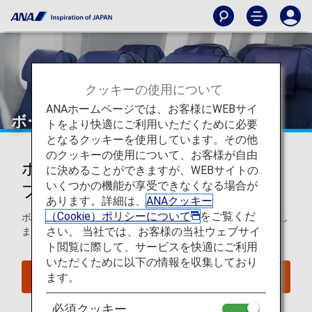
クッキーの使用について
ANAホームページでは、お客様にWEBサイ
ボーイング787-8（788）
トをより快適にご利用いただくために必要
となるクッキーを使用しています。その他
のクッキーの使用について、お客様が自由
ボーイング787-8 (788)シートマッ
に決めることができますが、WEBサイトの
いくつかの機能が享受できなくなる場合が
プ
あります。詳細は、
ANAクッキー
（Cookie）ポリシーについて
をご覧くだ
ボーイング787-8 (788)のシートマップについてご案内いたし
さい。 当社では、お客様の当社ウェブサイ
ます。
ト閲覧に際して、サービスを快適にご利用
いただくために以下の情報を収集しており
ます。
座席照会
必須クッキー