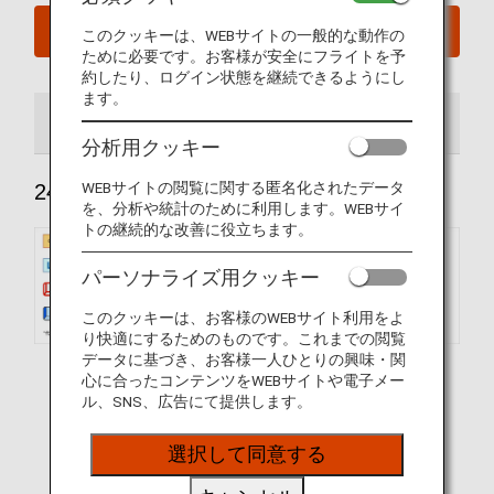
今すぐ予約
このクッキーは、WEBサイトの一般的な動作の
ために必要です。お客様が安全にフライトを予
約したり、ログイン状態を継続できるようにし
ます。
240席
184席
分析用クッキー
WEBサイトの閲覧に関する匿名化されたデータ
240席
を、分析や統計のために利用します。WEBサイ
トの継続的な改善に役立ちます。
パーソナライズ用クッキー
このクッキーは、お客様のWEBサイト利用をよ
り快適にするためのものです。これまでの閲覧
データに基づき、お客様一人ひとりの興味・関
心に合ったコンテンツをWEBサイトや電子メー
ル、SNS、広告にて提供します。
選択して同意する