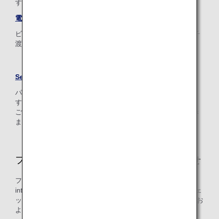
す。以下をご確認ください。
電子渡航認証システム（ESTA）
ビザ免除プログラムを利用し米国へ渡航される場合は、電子
渡航認証（ESTA）の取得が必要です。
* ESTA申請は有料です。
SecureFlightプログラム
パスポート名、生年月日、性別の情報の事前登録が必要で
す。
ご入力いただいた内容を、事前に米国へ通知させていただき
ます。
フランスへご旅行されるお客様へお知らせ
フランスの法律（l’article L.232-7 du code de la sécurité
intérieure）に従って、ANAは、乗客から収集した予約、チェ
ックイン、搭乗のデータ（API / PNR）を、フランスの政府お
よび管轄当局に送信する場合がございます。