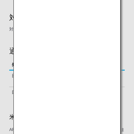
対象旅客
対象便をご利用の全旅客
通知が必要な旅客情報
発着地
必要情報
日本発 米国行き
パスポート情報
米国入国情報
日本発 米国行き以外
パスポート情報
米国へご旅行されるお客様へお知らせ
APIのほかにも、予約時やご出発前に必要なお手続きがありま