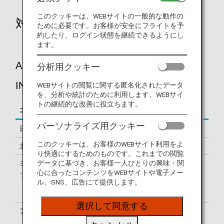
このクッキーは、WEBサイトの一般的な動作の
対象便
ために必要です。お客様が安全にフライトを予
約したり、ログイン状態を継続できるようにし
ます。
A.P.I.（ADVANCE PASSENGER
分析用クッキー
INFORMATION）
WEBサイトの閲覧に関する匿名化されたデータ
を、分析や統計のために利用します。WEBサイ
トの継続的な改善に役立ちます。
エリア
対象路線
パーソナライズ用クッキー
日本
日本発着便
このクッキーは、お客様のWEBサイト利用をよ
北米
アメリカ発着便、カナダ発着便、メキシコ発着便
り快適にするためのものです。これまでの閲覧
データに基づき、お客様一人ひとりの興味・関
ヨーロ
イギリス発着便、イタリア到着便のみ、オースト
心に合ったコンテンツをWEBサイトや電子メー
ッパ
リア発着便、スウェーデン到着便のみ、ドイツ発
ル、SNS、広告にて提供します。
着便、トルコ発着便、フランス発着便、ベルギー
発着便
選択して同意する
アジア
インド発着便、インドネシア発着便、韓国発着
便、フィリピン発着便、ベトナム発着便、オース