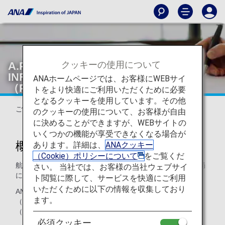
クッキーの使用について
A.P.I.（ADVANCE PASSENGER
INFORMATION）／P.N.R.
ANAホームページでは、お客様にWEBサイ
（PASSENGER NAME RECORD）
トをより快適にご利用いただくために必要
となるクッキーを使用しています。その他
ご出発前にご確認ください。
のクッキーの使用について、お客様が自由
に決めることができますが、WEBサイトの
いくつかの機能が享受できなくなる場合が
概要
あります。詳細は、
ANAクッキー
（Cookie）ポリシーについて
をご覧くだ
航空会社は各国政府の指示により入国管理、税関等政府当局
さい。 当社では、お客様の当社ウェブサイ
にお客様の情報を提出することが義務付けられています。
ト閲覧に際して、サービスを快適にご利用
いただくために以下の情報を収集しており
ANAでは、以下の対象便にご搭乗のお客様の情報A.P.I.
ます。
（ADVANCE PASSENGER INFORMATION）およびP.N.R.
（PASSENGER NAME RECORD）の送信を行っています。
必須クッキー