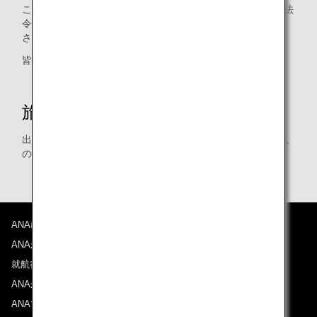
この情報提供は2014年9月26日に発効され2018年8月3日に法
令2018/714によって修正されたDecret N°2014-1095で定義
された目的と条件の下で、行われます。
皆さまのご理解とご協力をお願いいたします。
旅客情報の登録について
出発前までに情報登録が必要です。予約時または航空券購入
の段階での情報登録にご協力をお願いいたします。
ANAについて
ANAからのお知らせ
就航都市
ANAがお約束する体験
ANAマイレージクラブ