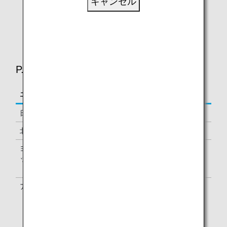
キャンセル
トラリア発着便、マレーシア発着便、中国発着
便、台湾発着便、香港到着便のみ、シンガポール
発着便、タイ発着便
P.N.R.（PASSENGER NAME RECORD）
エリア
対象路線
日本
日本発着便
北米
アメリカ発着便、カナダ発着便、メキシコ発着便
ヨーロ
イギリス発着便、オーストリア発着便、スウェー
ッパ
デン発着便、ドイツ発着便、トルコ発着便、フラ
ンス発着便、ベルギー発着便
アジア
インドネシア発着便、韓国発着便、ベトナム発着
便、マレーシア発着便、オーストラリア発着便、
中国発着便、台湾発着便、シンガポール発着便、
タイ発着便