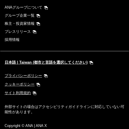
ANAグループについて
時間帯指定なし
グループ企業一覧
株主・投資家情報
経由地および乗り継ぎ所要時間を追加する
プレスリリース
採用情報
1人
日本語 | Taiwan (都市と言語を選択してください)
プライバシーポリシー
プロモーションコードについて
クッキーポリシー
サイト利用規約
前後3日の運賃を検索
外部サイトの場合はアクセシビリティガイドラインに対応していない可
・表示金額は選択いただいた条件でのもっともおトクな運賃となりま
能性があります。
す。
・表示金額と空席状況は最新ではない場合があります。[検索する]ボタ
ンより最新の空席照会結果をご確認ください。
Copyright
© ANA | ANA X
・「＊」は現在金額が確認できない都市・日付となります。空席照会結