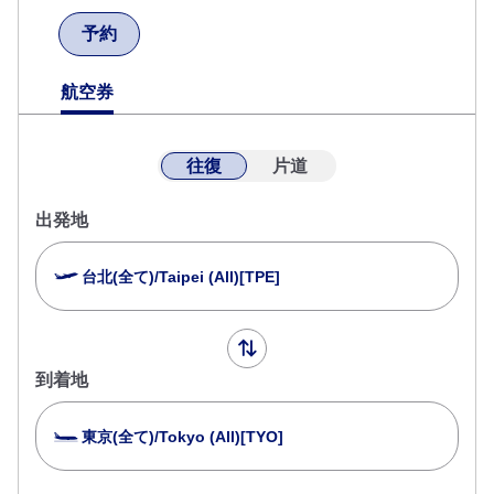
予約
航空券
往復
片道
出発地
台北(全て)/Taipei (All)[TPE]
到着地
東京(全て)/Tokyo (All)[TYO]
複数都市で検索