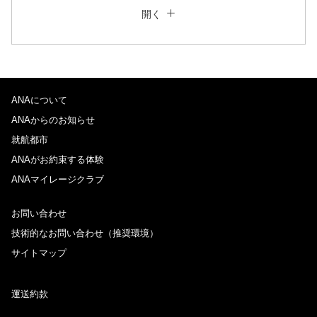
閉じる
エコノミークラス
開く
往復で異なるクラスで検索
運賃タイプ指定なし
ご利用条件
ANAについて
往路出発日および時間帯
ANAからのお知らせ
日付を選択
就航都市
ANAがお約束する体験
ANAマイレージクラブ
時間帯指定なし
お問い合わせ
経由地および乗り継ぎ所要時間を追加する
技術的なお問い合わせ（推奨環境）
サイトマップ
復路出発日および時間帯
運送約款
日付を選択