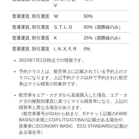
V
普通運賃, 割引運賃
W
50%
普通運賃, 割引運賃
S, T, L, G
50%（国際線のみ）
普通運賃, 割引運賃
K
25%（国際線のみ）
普通運賃, 割引運賃
I, N, X, F, R
0%
2023年7月1日時点での情報です。
予約クラスとは、航空券上に記載されている予約上のク
ラスになります。上記予約クラス以外で予約された航空
券はマイル積算の対象外です。
航空券をエア・カナダから直接購入した場合、エア・カ
ナダの種類別運賃に基づくマイル積算率になり、上記の
積算率と異なる場合があります。
（航空券番号が014から始まり、Eチケット記載のFARE
BASISの末尾にCO/FL/TG/GT/BAの記載がある場合や、
搭乗券にECONOMY BASIC、ECO STANDARDの記載が
ある場合等）