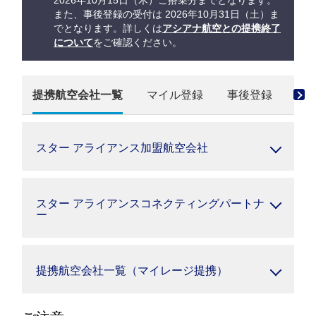
2026年10月15日（木）ご搭乗分までとなります。
また、事後登録の受付は 2026年10月31日（土）ま
でとなります。詳しくは
アシアナ航空との提携終了
について
をご確認ください。
提携航空会社一覧
マイル登録
事後登録
マ
スター アライアンス加盟航空会社
スター アライアンスコネクティングパートナ
ー
提携航空会社一覧（マイレージ提携）