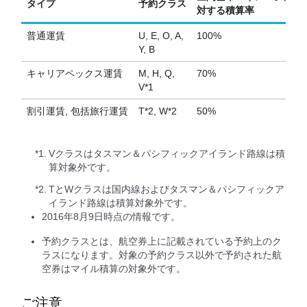
タイプ
予約クラス
対する積算率
普通運賃
U, E, O, A,
100%
Y, B
キャリアペックス運賃
M, H, Q,
70%
V*1
割引運賃, 包括旅行運賃
T*2, W*2
50%
*1.
Vクラスはタスマン＆パシフィックアイランド路線は積
算対象外です。
*2.
TとWクラスは国内線およびタスマン＆パシフィックア
イランド路線は積算対象外です。
2016年8月9日時点の情報です。
予約クラスとは、航空券上に記載されている予約上のク
ラスになります。対象の予約クラス以外で予約された航
空券はマイル積算の対象外です。
ご注意