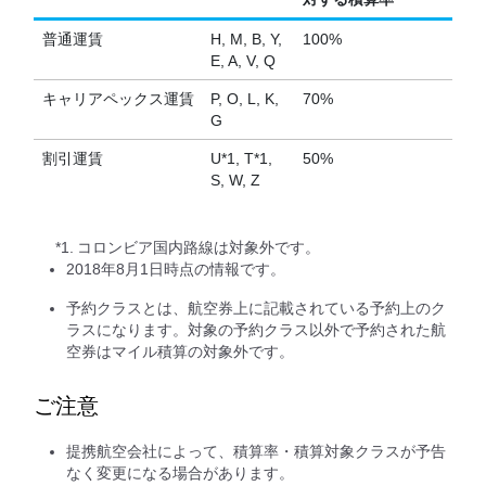
普通運賃
H, M, B, Y,
100%
E, A, V, Q
キャリアペックス運賃
P, O, L, K,
70%
G
割引運賃
U*1, T*1,
50%
S, W, Z
*1.
コロンビア国内路線は対象外です。
2018年8月1日時点の情報です。
予約クラスとは、航空券上に記載されている予約上のク
ラスになります。対象の予約クラス以外で予約された航
空券はマイル積算の対象外です。
ご注意
提携航空会社によって、積算率・積算対象クラスが予告
なく変更になる場合があります。