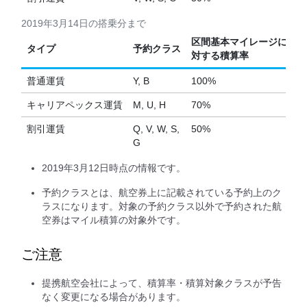
2019年3月14日の搭乗分まで
区間基本マイレージに
タイプ
予約クラス
対する積算率
普通運賃
Y, B
100%
キャリアペックス運賃
M, U, H
70%
割引運賃
Q, V, W, S,
50%
G
2019年3月12日時点の情報です。
予約クラスとは、航空券上に記載されている予約上のク
ラスになります。対象の予約クラス以外で予約された航
空券はマイル積算の対象外です。
ご注意
提携航空会社によって、積算率・積算対象クラスが予告
なく変更になる場合があります。