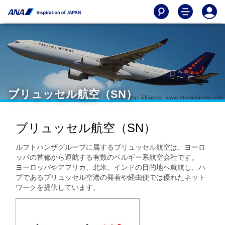
ブリュッセル航空（SN）
ブリュッセル航空（SN）
ルフトハンザグループに属するブリュッセル航空は、ヨーロ
ッパの首都から運航する有数のベルギー系航空会社です。
ヨーロッパやアフリカ、北米、インドの目的地へ就航し、ハ
ブであるブリュッセル空港の発着や経由便では優れたネット
ワークを提供しています。