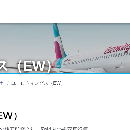
ス（EW）
社
ユーロウィングス（EW）
EW）
の格安航空会社。欧州内の格安直行便