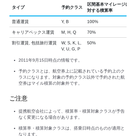
区間基本マイレージに
タイプ
予約クラス
対する積算率
普通運賃
Y, B
100%
キャリアペックス運賃
M, H, Q
70%
割引運賃, 包括旅行運賃
W, S, K, L,
50%
V, U, G, P
2011年9月15日時点の情報です。
予約クラスとは、航空券上に記載されている予約上のク
ラスになります。対象の予約クラス以外で予約された航
空券はマイル積算の対象外です。
ご注意
提携航空会社によって、積算率・積算対象クラスが予告
なく変更になる場合があります。
積算率・積算対象クラスは、搭乗日時点のものが適用と
なります。