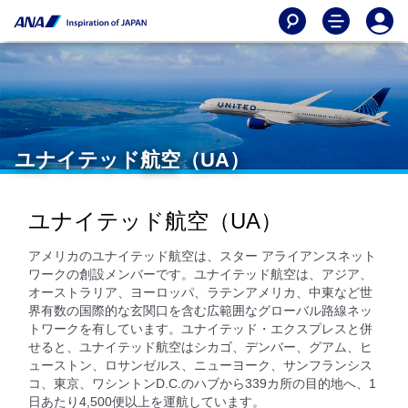
ユナイテッド航空（UA）
ユナイテッド航空（UA）
アメリカのユナイテッド航空は、スター アライアンスネット
ワークの創設メンバーです。ユナイテッド航空は、アジア、
オーストラリア、ヨーロッパ、ラテンアメリカ、中東など世
界有数の国際的な玄関口を含む広範囲なグローバル路線ネッ
トワークを有しています。ユナイテッド・エクスプレスと併
せると、ユナイテッド航空はシカゴ、デンバー、グアム、ヒ
ューストン、ロサンゼルス、ニューヨーク、サンフランシス
コ、東京、ワシントンD.C.のハブから339カ所の目的地へ、1
日あたり4,500便以上を運航しています。