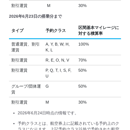
割引運賃
M
30%
2026年6月23日の搭乗分まで
区間基本マイレージに
タイプ
予約クラス
対する積算率
普通運賃、割引
A, Y, B, W, H,
100%
運賃
K, L
割引運賃
R, E, O, N, V
70%
割引運賃
P, Q, T, I, S, F,
50%
U
グループ/団体運
G
50%
賃
割引運賃
M
30%
2026年6月24日時点の情報です。
予約クラスとは、航空券上に記載されている予約上のク
ラスになります。上記予約クラス以外で予約された航空