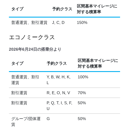
区間基本マイレージに
タイプ
予約クラス
対する積算率
普通運賃、割引運賃
J, C, D
150%
エコノミークラス
2026年6月24日の搭乗分より
区間基本マイレージに
タイプ
予約クラス
対する積算率
普通運賃、割引
Y, B, W, H, K,
100%
運賃
L
割引運賃
R, E, O, N, V
70%
割引運賃
P, Q, T, I, S, F,
50%
U
グループ/団体運
G
50%
賃