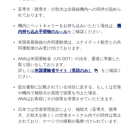
盲導犬・聴導犬・介助犬は全路線機内への同伴が認めら
れております。
機内にペットキャリーをお持ち込みいただく場合は、
機
内持ち込み手荷物のル―ル
をご確認ください。
米国発着路線の共同運航便は、ユナイテッド航空との共
同運航便のみ受け付けております。
ANAは米国運輸省（US DOT）の法令、通達に準拠した
取り扱いをしております。
詳しくは
米国運輸省サイト（英語のみ）
をご確認く
ださい。
提出書類に記載されている項目に反する、もしくは空港
や機内で補助犬が原因で損害を与えた場合、
ANAはお客様にその損害を求償させていただきます。
日本では空港管理規定により、補助犬（盲導犬、聴導
犬、介助犬を除く）の空港ターミナル内での同伴は禁止
されており、ケージでの移動が義務づけられています。