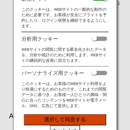
eチケットお客様控より予約クラスをご確認いただけな
い場合は、エコノミークラス・プレミアムエコノミ
このクッキーは、WEBサイトの一般的な動作の
ー：Y、ビジネスクラス：C、ファーストクラス：Fを
ために必要です。お客様が安全にフライトを予
ご入力ください。
約したり、ログイン状態を継続できるようにし
ます。
ご入力いただいた予約クラスは、運航会社にて実際に
ご搭乗されたクラスと照合されます。実際のご搭乗ク
分析用クッキー
ラスによっては、積算いただけない場合がございま
す。
WEBサイトの閲覧に関する匿名化されたデータ
を、分析や統計のために利用します。WEBサイ
トの継続的な改善に役立ちます。
パーソナライズ用クッキー
ANA国際線
このクッキーは、お客様のWEBサイト利用をよ
り快適にするためのものです。これまでの閲覧
その他航空会社（代表例）
データに基づき、お客様一人ひとりの興味・関
心に合ったコンテンツをWEBサイトや電子メー
ル、SNS、広告にて提供します。
ANA国際線
選択して同意する