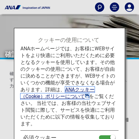
クッキーの使用について
ANAホームページでは、お客様にWEBサイ
確認書類における参照箇所
トをより快適にご利用いただくために必要
となるクッキーを使用しています。その他
のクッキーの使用について、お客様が自由
確認書類における参照箇所は、航空会社によって異なりま
に決めることができますが、WEBサイトの
す。参照箇所を以下よりご確認のうえ、ご搭乗便情報をご入
いくつかの機能が享受できなくなる場合が
力ください。
あります。詳細は、
ANAクッキー
（Cookie）ポリシーについて
をご覧くだ
さい。 当社では、お客様の当社ウェブサイ
枠で囲った箇所が、ご入力の際、必要な情報となりま
ト閲覧に際して、サービスを快適にご利用
す。
いただくために以下の情報を収集しており
航空券番号や便名が、eチケットお客様控と搭乗券で相
ます。
違している場合は、搭乗券の情報を優先してくださ
い。
必須クッキー