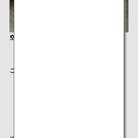
空港からのご案内
各国の税関・出入国・検疫・保安に関するお知らせ
空港と都市に関する情報
ご出発に関するご案内
座席指定
クラス別サービス
空港でのご搭乗手続きと自動チェックイン機
モバイルWiFIルーターレンタルサービス