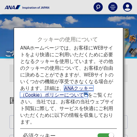
クッキーの使用について
ANAホームページでは、お客様にWEBサイ
ご利用ガイド
トをより快適にご利用いただくために必要
となるクッキーを使用しています。その他
のクッキーの使用について、お客様が自由
国際線
日本国内線
に決めることができますが、WEBサイトの
いくつかの機能が享受できなくなる場合が
あります。詳細は、
ANAクッキー
（Cookie）ポリシーについて
をご覧くだ
国際線
さい。 当社では、お客様の当社ウェブサイ
ト閲覧に際して、サービスを快適にご利用
いただくために以下の情報を収集しており
ます。
旅の計画・準備
必須クッキー