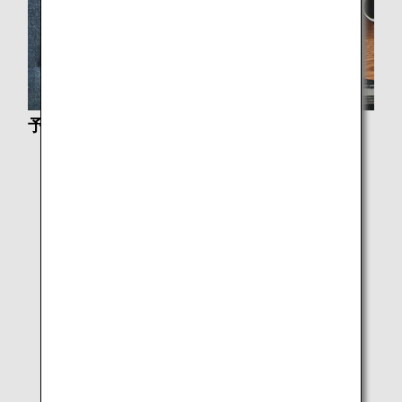
予約・変更・お支払いに関するご案内
旅の計画とご予約
ANA国際線特典航空券
提携航空会社特典航空券
スター アライアンス世界一周
ANA国際線アップグレード特典
国際線予約・購入について
EMDとは
ご予約の変更、追加料金のご請求、払い戻し