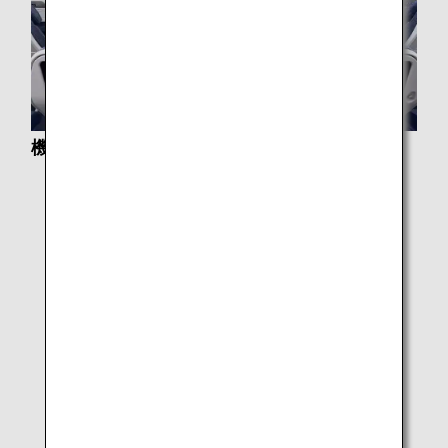
機内サービスについて
クラス別サービス
機内食・ドリンク
特別機内食（スペシャルミール）
有料機内食への変更
機内免税品販売プリオーダーサービス
機内誌・eライブラリのご紹介
機内エンターテインメントとWi-Fi
シート電源・USBポート