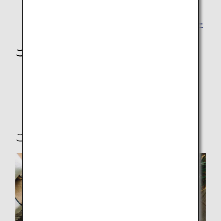
領収書について（国際線）
検索履歴・お気に入り検索・予約情報送信・カレンダー
登録について
ご出発までのサポート
ご予約・運航案内通知サービス（eメール・ANAアプ
リ・SMS）
フライトの遅延と欠航
ご出発の準備