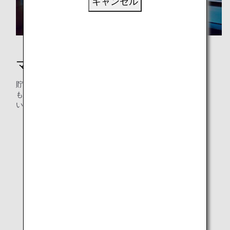
キャンセル
マイルを使う
貯まったマイルの使い道はお決まりですか？特典航空券で
も、お買い物旅行でも、マイルを交換してお楽しみくださ
い。
ANA国内線特典航空券
ANA国際線特典航空券
提携航空会社特典航空券
ANA国際線アップグレード特典
スター アライアンスアップグレード特典
追加手荷物特典