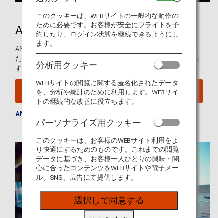
このクッキーは、WEBサイトの一般的な動作の
ために必要です。お客様が安全にフライトを予
ANAマイレージクラブ
約したり、ログイン状態を継続できるようにし
ます。
ANAマイレージクラブでは、航空券やお買い物などで獲得し
たマイルを使って、特典航空券など、さまざまな特典に交換
分析用クッキー
することができます。
WEBサイトの閲覧に関する匿名化されたデータ
ANAマイレージクラブのご入会はこちら
を、分析や統計のために利用します。WEBサイ
トの継続的な改善に役立ちます。
ANAマイレージクラブご利用条件
を参照してください。
パーソナライズ用クッキー
このクッキーは、お客様のWEBサイト利用をよ
り快適にするためのものです。これまでの閲覧
データに基づき、お客様一人ひとりの興味・関
心に合ったコンテンツをWEBサイトや電子メー
ル、SNS、広告にて提供します。
選択して同意する