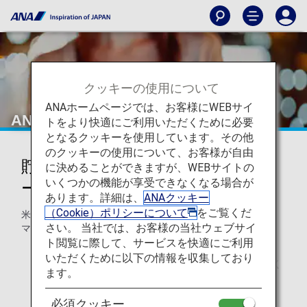
クッキーの使用について
ANAホームページでは、お客様にWEBサイ
ANAマイレージクラブe-ギフトカード
トをより快適にご利用いただくために必要
となるクッキーを使用しています。その他
のクッキーの使用について、お客様が自由
貯まったマイルを各種ANAマイレ
に決めることができますが、WEBサイトの
いくつかの機能が享受できなくなる場合が
ージクラブe-ギフトカードへ交換
あります。詳細は、
ANAクッキー
（Cookie）ポリシーについて
をご覧くだ
米国にANAマイレージクラブ登録住所をお持ちのお客様は、
さい。 当社では、お客様の当社ウェブサイ
マイルを各種e-ギフトカードへ交換いただけます。
ト閲覧に際して、サービスを快適にご利用
* 本サービスの利用は米国在住のお客様のみとなりま
いただくために以下の情報を収集しており
す。米国居住証明書類のご提示をお願いさせていただく
ます。
場合があります。
4,500マイル：25USD分のe-ギフトカード
必須クッキー