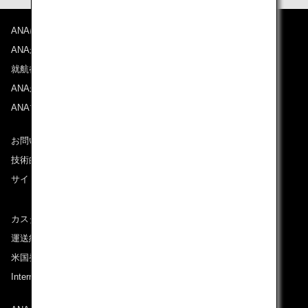
ANAについて
ANAからのお知らせ
就航都市
ANAがお約束する体験
ANAマイレージクラブ
お問い合わせ
技術的なお問い合わせ（推奨環境）
サイトマップ
カスタマーサービスプラン / コンテンジェンシープラン
運送約款
米国発着便に適用となる料金に関するご案内
International Tariff (applicable for travel to and from US)
(PDF)