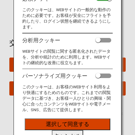
9,000マイル：50USD分のe-ギフトカード
このクッキーは、WEBサイトの一般的な動作の
ために必要です。お客様が安全にフライトを予
18,000マイル：100USD分のe-ギフトカード
約したり、ログイン状態を継続できるようにし
ます。
分析用クッキー
交換をお申し込みされますか？
WEBサイトの閲覧に関する匿名化されたデータ
を、分析や統計のために利用します。WEBサイ
トの継続的な改善に役立ちます。
交換はこちらから
パーソナライズ用クッキー
このクッキーは、お客様のWEBサイト利用をよ
交換はこちらから
り快適にするためのものです。これまでの閲覧
データに基づき、お客様一人ひとりの興味・関
交換用コードは、ANAに代わり提携ウェブサイト（以
心に合ったコンテンツをWEBサイトや電子メー
下、Tremendous社）から送信されます。e-ギフトカー
ル、SNS、広告にて提供します。
ドの交換は、Tremendous社のウェブサイトへの遷移が
必要となります。
選択して同意する
お客様へ交換用リンクが送信されますので、有効なEメ