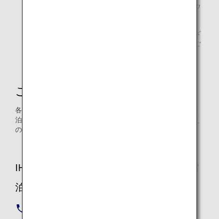
短縮している場合がございます。詳しくは各ホテルのウ
ェブサイトをご確認ください。
ANAデジタルクーポンをご利用の際には、諸条件がござ
います。あらかじめご利用条件、方法をご確認の上、ご
利用ください。
ご予約について
各ホテルまたはIHGホテルズ＆リゾーツ予約センター（ご宿
泊のみ）まで「ANAデジタルクーポン」ご利用の旨をお伝え
のうえ、ご予約ください。
IHGホテルズ＆リゾーツ予約センター（宿
泊のみ）
IHGホテルズ＆リゾーツ予約センター