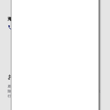
0120-029-501
海外から
IHGホテルズ＆リゾーツ予約センター
+81-3-4565-4135
（営業時間 9:00-19:00）
旅行会社等でご予約された場合はご利用になれませ
ん。
お支払い
差額は現金、電子マネー「楽天Edy」（一部ホテル・店舗を
除く）、ANAデジタルクーポン、ANAギフトカード、ANA旅
行券またはクレジットカードでお支払いください。