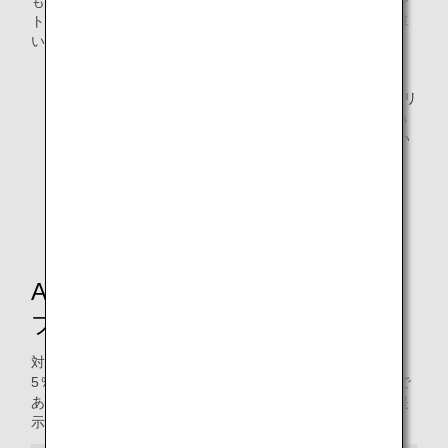
も、ご宿泊のプランがマイル／IHG® One Rewardsのポイン
ト積算対象であれば、所定のホテルマイル／ポイントを積算
いたします。
マイルを積算いただくにはご宿泊前にIHGホテルズ＆リ
ゾーツのロイヤリティプログラムIHG® One Rewards
へご入会のうえ、積算先に「AMCマイル」とご指定い
ただく必要があります。
対象ホテル内レストランでの「ANAデジタルクーポ
ン」によるお支払い金額は、グルメマイル／ポイント
積算対象外です。
ANAカード、ANAマイレージクラ
ブカード会員ご宿泊割引について
対象ホテルご宿泊時、ベストフレキシブル料金※1から
5％※2の割引特典が適用されます。ご予約時、カード会員で
あることをお申し出のうえ、チェックイン時にカードをご提
示ください。