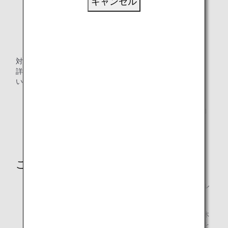
キャンセル
対象ホテルでのご宿泊やお食事の際にご利用になれます。
詳しくは、
ご利用いただけるホテル一覧
をご覧くださ
い。
対象ホテルを「ANAトラベラーズ ホテル」でご予約
の場合も「ANAデジタルクーポン」でお支払いできま
す。
ご注意
対象ホテル内の館内施設については、一部ANAデジタル
クーポンをご利用になれない店舗・商品があります。
新型コロナウイルスの影響に伴い、一部ホテルの臨時休
業、ホテル内施設・レストランの臨時休業または営業を