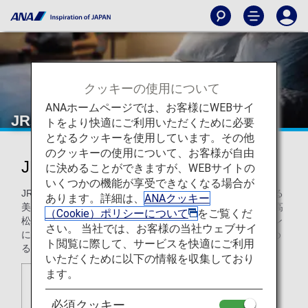
クッキーの使用について
ANAホームページでは、お客様にWEBサイ
JRホテルクレメント高松
トをより快適にご利用いただくために必要
となるクッキーを使用しています。その他
のクッキーの使用について、お客様が自由
JRホテルクレメント高松
に決めることができますが、WEBサイトの
いくつかの機能が享受できなくなる場合が
JRホテルクレメント高松は、瀬戸内海と高松市内を一望する
あります。詳細は、
ANAクッキー
美しいパノラマビューで、皆さまをお迎えいたします。JR高
（Cookie）ポリシーについて
をご覧くだ
松駅より徒歩1分、高松港より徒歩5分と絶好のロケーション
さい。 当社では、お客様の当社ウェブサイ
にあり、ビジネスに観光にご利用頂けるホテルです。心深め
ト閲覧に際して、サービスを快適にご利用
るひとときを、どうぞごゆっくりお楽しみください。
いただくために以下の情報を収集しており
ます。
必須クッキー