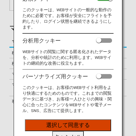
このクッキーは、WEBサイトの一般的な動作の
ために必要です。お客様が安全にフライトを予
約したり、ログイン状態を継続できるようにし
マイルを貯める
ます。
分析用クッキー
マイルの積算条件
内容
WEBサイトの閲覧に関する匿名化されたデータ
積算マイル
1滞在150マイル
を、分析や統計のために利用します。WEBサイ
トの継続的な改善に役立ちます。
積算条件
マイルの積算条件
をご覧ください。
マイル積算方法
マイルの積算方法
をご覧ください。
パーソナライズ用クッキー
マイル精算日
ご宿泊後、マイル精算が確認されるま
このクッキーは、お客様のWEBサイト利用をよ
で、約１～２ヵ月を要します。
り快適にするためのものです。これまでの閲覧
データに基づき、お客様一人ひとりの興味・関
事後登録申請
マイルの事後登録申請は下記へご連絡
心に合ったコンテンツをWEBサイトや電子メー
ください。
ル、SNS、広告にて提供します。
詳細は
事後登録方法
をご確認くださ
い。
選択して同意する
事後登録申請先