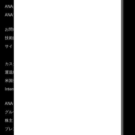
ANAがお約束する体験
ANAマイレージクラブ
お問い合わせ
技術的なお問い合わせ（推奨環境）
サイトマップ
カスタマーサービスプラン / コンテンジェンシープラン
運送約款
米国発着便に適用となる料金に関するご案内
International Tariff (applicable for travel to and from US)
(PDF)
ANAグループについて
グループ企業一覧
株主・投資家情報
プレスリリース