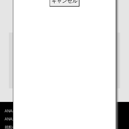
キャンセル
JRホテルクレメント高松
〒760-0011
香川県高松市浜ノ町1-1
ご予約・お問い合わせ
JRホテルクレメント高松
ホテル代表:
087-811-1111
宿泊予約直通:
087-811-1155
ANAについて
ANAからのお知らせ
就航都市