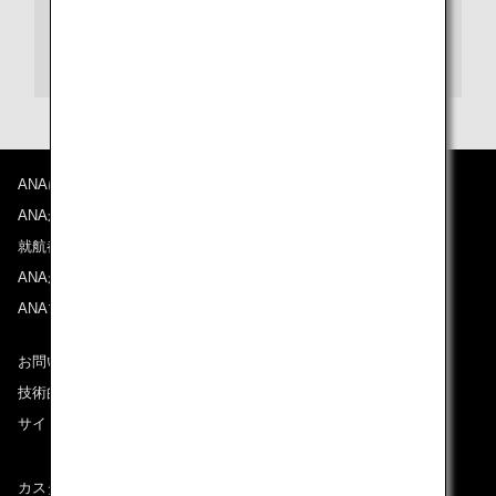
ホテルオークラ（日本語）
ホテルオークラ（英語）
ANAについて
ANAからのお知らせ
就航都市
ANAがお約束する体験
ANAマイレージクラブ
お問い合わせ
技術的なお問い合わせ（推奨環境）
サイトマップ
カスタマーサービスプラン / コンテンジェンシープラン