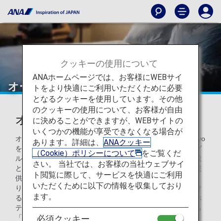
クッキーの使用について
ANAホームページでは、お客様にWEBサイ
オークラ ホテルズ & リゾーツ
トをより快適にご利用いただくために必要
となるクッキーを使用しています。その他
のクッキーの使用について、お客様が自由
オークラ ホテルズ & リゾーツ
に決めることができますが、WEBサイトの
いくつかの機能が享受できなくなる場合が
オークラ ホテルズ & リゾーツ（OHR）は、The Okura Tokyo
あります。詳細は、
ANAクッキー
をフラッグシップに、国内・海外にホテルを擁するホテルグ
（Cookie）ポリシーについて
をご覧くだ
ループです。日本の伝統美に、西洋の機能性を融合した施設
さい。 当社では、お客様の当社ウェブサイ
と、和のきめ細やかな心配りを追求した商品・サービスを提
ト閲覧に際して、サービスを快適にご利用
供し、世界中の皆様にお寛ぎいただける国際的なホテルづく
いただくために以下の情報を収集しており
りを目指しております。より多くのお客様のご利用いただけ
ます。
る国際的なホテルづくりを目指しております。それぞれのホ
テルはロケーションも個性もさまざまながら、どのホテルも
「Best A.C.S.」（Best Accommodation最高の施設、Best
必須クッキー