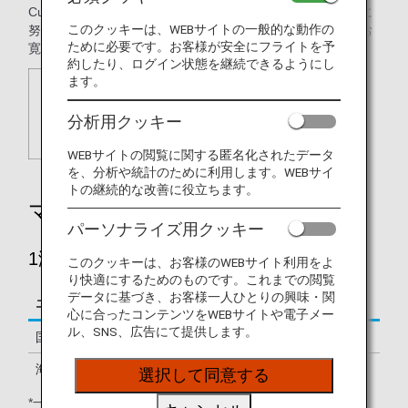
Cuisine最高の料理、Best Service最高のサービス）の提供に
このクッキーは、WEBサイトの一般的な動作の
努めております。ぜひ私どもメンバーホテルで心ゆくまでお
ために必要です。お客様が安全にフライトを予
寛ぎください。
約したり、ログイン状態を継続できるようにし
ます。
分析用クッキー
WEBサイトの閲覧に関する匿名化されたデータ
を、分析や統計のために利用します。WEBサイ
トの継続的な改善に役立ちます。
マイルを貯める
パーソナライズ用クッキー
1滞在あたりの積算マイル
このクッキーは、お客様のWEBサイト利用をよ
り快適にするためのものです。これまでの閲覧
データに基づき、お客様一人ひとりの興味・関
エリア
マイル
心に合ったコンテンツをWEBサイトや電子メー
ル、SNS、広告にて提供します。
国内
1泊200～500マイル
海外
1滞在500マイル
選択して同意する
*一部対象外のホテルがございます。