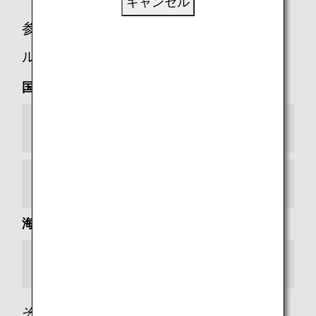
キャンセル
参加ホテル一覧（1滞在あたりの積算マイ
ル）
国内ホテル
都市
リゾート
海外ホテル
都市
その他の条件