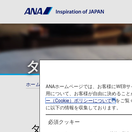
タージ ホテルズ
ホーム
ANAマイレージクラブ
提携ホテル
ANAホームページでは、お客様にWE
用について、お客様が自由に決めること
ー（Cookie）ポリシーについて
をご覧
に以下の情報を収集しております。
必須クッキー
タージ ホテルズ 