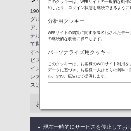
このクッキーは、WEBサイトの一般的な動
約したり、ログイン状態を継続できるように
1903年創業のタージ ホテルズ リゾー
グループのひとつで、インドをはじめ、モ
分析用クッキー
ア、イギリス、アメリカ、ブータン、スリ
WEBサイトの閲覧に関する匿名化されたデー
テルを持っています。現代ビジネスホテル
の継続的な改善に役立ちます。
て世界に有名なものから、実際のラージプ
パーソナライズ用クッキー
すべてのホテルにおいて、インドのホスピ
ビス・優雅さを融合させた他にはない無類
このクッキーは、お客様のWEBサイト利用
インドのホスピタリティーの象徴である「
データに基づき、お客様一人ひとりの興味・
ル、SNS、広告にて提供します。
レス&タワー，ムンバイを完成させました
スは、インドの有名なタタグループの一員
お知らせ
現在一時的にサービスを停止してお