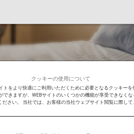
 リゾーツ＆パレス
クッキーの使用について
タージ ホテルズ リゾーツ＆パレス
Bサイトをより快適にご利用いただくために必要となるクッキー
ができますが、WEBサイトのいくつかの機能が享受できなくな
ください。 当社では、お客様の当社ウェブサイト閲覧に際し
リゾーツ＆パレス