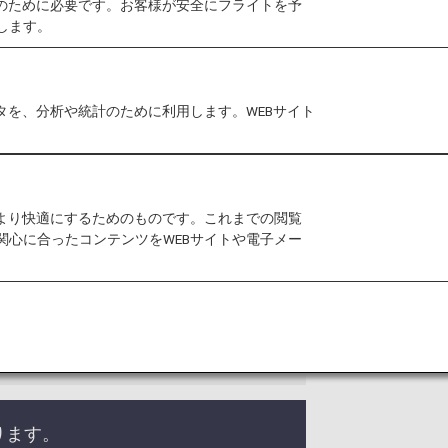
作のために必要です。お客様が安全にフライトを予
します。
ツ&パレスは、アジアで最大級のホテル
ルディブ、マレーシア、オーストラリ
ランカ、アフリカ、中東に国際的なホ
タを、分析や統計のために利用します。WEBサイト
やのどかなビーチリゾートの象徴とし
ートの宮殿を使ったものに至るまで、
タリティー精神と、世界レベルのサー
のサービスを提供いたします。また、
をより快適にするためのものです。これまでの閲覧
タージ」は最近タージ マハール パ
関心に合ったコンテンツをWEBサイトや電子メー
。タージ ホテルズ リゾーツ&パレ
です。
ります。