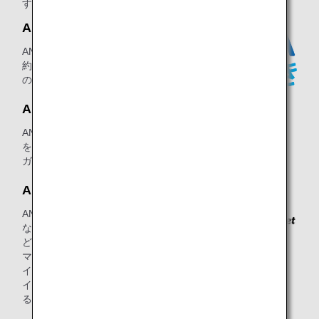
す。
ANAでんき
ANAでんきに乗り換えて毎月の電気契
約を継続するとマイルが貯まる、ANA
の新しい電気サービスです。
ANAガス
ANAガスに切り替えて毎月のガス契約
を継続するとマイルが貯まる、ANAの
ガスサービスです。
ANA Pocket
ANA Pocketは、飛行機での移動だけで
なく、徒歩・電車・自転車・自動車な
どいつもの移動でポイントがたまるス
マートフォンアプリです。貯まったポ
イントはANAのマイルや現金や他社ポ
イント、商品引換券、豪華賞品が当た
る抽選券と交換できます。