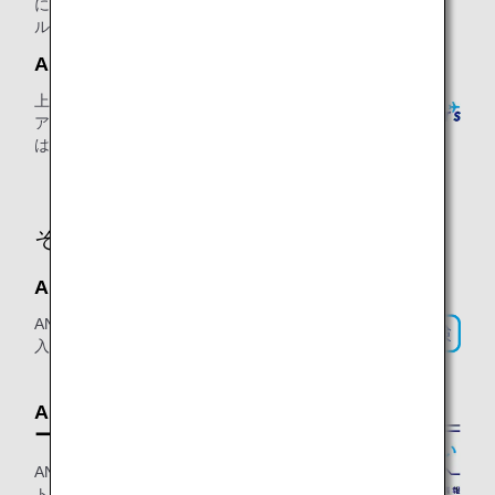
に貯まったマイルをお支払い時に1マイ
ル1円相当としてご利用いただけます。
ANAトラベラーズ
上質な旅からお手軽価格のおトクなツ
アーまで、マイルが貯まるANAならで
はの旅行商品を提供いたします。
その他サービス
ANAの保険
ANAマイレージクラブ会員様だけが加
入いただける特別な保険です。
ANAの住まい・ANAの住宅ロ
ーン
ANAのマイルが貯まる不動産情報サイ
トです。住宅の購入や売却、リフォー