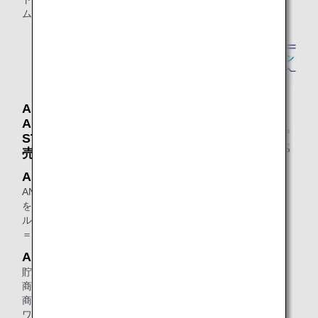
ム等で一気にマイルが貯まります。
ANAショッピング A-style・
ANAセレクション・ANA
STORE@SKY・国際線機内販
売
ANAショッピング A-style
ANAショッピング A-styleでは、マイル
を貯めるのはもちろん、貯まったマイ
ルをお好きな商品のお買い物に1マイル
＝1円からご利用いただけます。
ANAセレクション
貯まったマイルをANA厳選のオススメ
商品と交換いただけます。オリジナル
商品のほか、おしゃれ家電やグルメ、
ワインなど多数ご紹介しております。