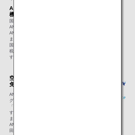
ANA STORE@SKY・国際線
機内販売
国内線ではANA Wi-Fi Serviceを使って
ANA STORE@SKYにアクセスすれば、
ANAオリジナル商品をご購入いただけ
ます。
国際線ではバラエティ豊かな商品を免
税ならではのお手頃な価格で提供しま
す。
空港内店舗（空港売店・空港
免税店）
ANA FESTAでは各地の名産品や飛行機
グッズ・旅行カバンなどを販売する
「ギフトショップ」や、お食事を提供
する「フードショップ」を展開してい
ます。
ANA DUTY FREE SHOPでは成田・羽
田・那覇空港で、酒・たばこ・化粧品