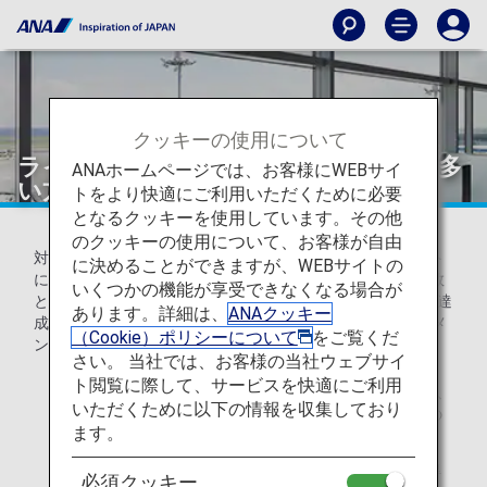
クッキーの使用について
ライフソリューションサービス利用が多
ANAホームページでは、お客様にWEBサイ
い方のステイタス獲得条件
トをより快適にご利用いただくために必要
となるクッキーを使用しています。その他
のクッキーの使用について、お客様が自由
対象期間中、飛行機のご利用による獲得プレミアムポイント
に決めることができますが、WEBサイトの
に加えて、ライフソリューションサービスのサービス利用数
いくつかの機能が享受できなくなる場合が
とANAカード・ANA Pay決済額を合わせた3つの条件を全て達
あります。詳細は、
ANAクッキー
成された方に、翌年度4月から1年間にわたってプレミアムメ
（Cookie）ポリシーについて
をご覧くだ
ンバーサービスのステイタスを付与いたします。
さい。 当社では、お客様の当社ウェブサイ
ト閲覧に際して、サービスを快適にご利用
ライフソリューションサービスとは、飛行機の利用以
いただくために以下の情報を収集しており
外に、買い物など生活におけるさまざまなサービスの
ます。
総称です。
ライフソリューションサービス利用のステイタス獲得
必須クッキー