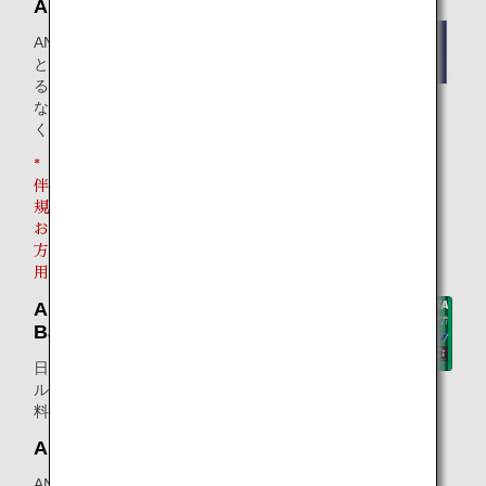
ANAリサーチ
ANAリサーチは「アンケートに答える
とマイルに交換可能なポイントが貯ま
る」サービスです。日々の移動や休憩
などのスキマ時間を活用して、効率よ
くマイルを貯めることができます。
* 「ANAリサーチ」のサービス終了に
伴い、2026年7月31日（金）までに新
規登録又は継続してモニター登録して
おり、アンケートポイント獲得済みの
方がライフソリューションサービス利
用数のカウント対象になります。
ANA マイレージクラブ / Sony
Bank WALLET
日常の銀行取引や外貨定期預金でマイ
ルが貯まる！さらに海外でも決済手数
料がおトクに利用出来ます。
ANAモバイル
ANAモバイルは、基本プラン料金の