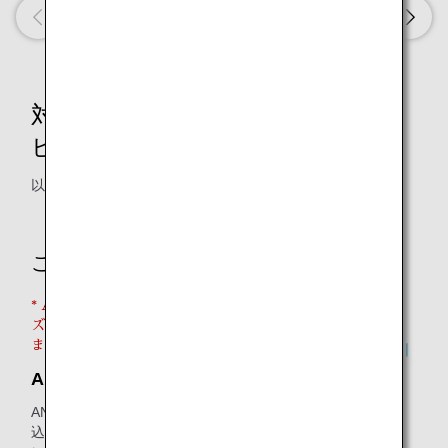
対象のライフソリューションサー
ビス
以下サービスが対象になります。
ご利用が必須なサービス
* ANA MallおよびANAトラベラー
ズの両サービスのご利用が必須となり
ます。
ANA Mall
ANA Mallでは、購入金額100円（税
込）につき1マイルが貯まります。さら