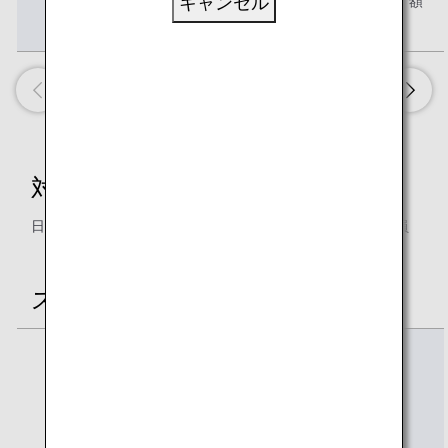
額
キャンセル
対象のお客様
日本発行のANAカードをお持ちのANAマイレージクラブ会員
ステイタスごとの達成条件
年間の獲得プレミアム
ポイント
（ANAグループ運航便
ご利用分のみ集計対
象）