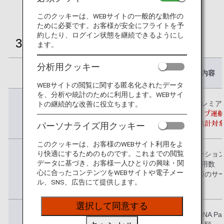
では、
プレミアムメンバー事前サービス
は対象外で
す。
このクッキーは、WEBサイトの一般的な動作の
ために必要です。お客様が安全にフライトを予
約したり、ログイン状態を継続できるようにし
3つの条件・対象期間
ます。
分析用クッキー
内容
WEBサイトの閲覧に関する匿名化されたデータ
を、分析や統計のために利用します。WEBサイ
条件1
年間の獲得プレミア
トの継続的な改善に役立ちます。
（ANAグループ運
のみ集計対
パーソナライズ用クッキー
このクッキーは、お客様のWEBサイト利用をよ
り快適にするためのものです。これまでの閲覧
条件2
ライフソリューショ
データに基づき、お客様一人ひとりの興味・関
用数
心に合ったコンテンツをWEBサイトや電子メー
（一部利用必須のサ
ル、SNS、広告にて提供します。
選択して同意する
条件3
ANAカード・ANA P