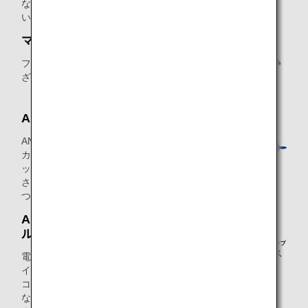
など、人気ブランドの免税品をご購入
いただけます。
マイルが貯まるその他加盟店
フライトだけでなく、日常生活のさま
ざまなシーンでマイルが貯まります。
ANAカードマイルプラス
ANAカードマイルプラス加盟店でANA
カードでお支払いいただくと、クレジ
ットカード会社のポイントとは別に、
さらに100円または200円（税込み）に
つき1マイルが貯まるサービスです。
ANAマイレージクラブ モバイ
ルプラス
電子マネー「楽天Edy」のご利用でマ
イルが3倍貯まる、マイルをANA SKY
コインにおトクなレートで交換できる
などの特典がある有料会員サービスで