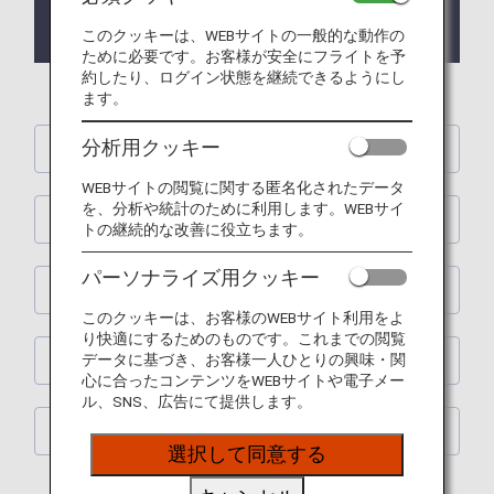
2023/10/23 ANA Future Promise Jet & Propの特設
サイトにリニューアルしました。
このクッキーは、WEBサイトの一般的な動作の
ために必要です。お客様が安全にフライトを予
約したり、ログイン状態を継続できるようにし
ます。
分析用クッキー
ANA Future Promise Jet & Prop
WEBサイトの閲覧に関する匿名化されたデータ
を、分析や統計のために利用します。WEBサイ
機内・機体
トの継続的な改善に役立ちます。
パーソナライズ用クッキー
CO₂ 排出削減
このクッキーは、お客様のWEBサイト利用をよ
り快適にするためのものです。これまでの閲覧
データに基づき、お客様一人ひとりの興味・関
販売グッズ
心に合ったコンテンツをWEBサイトや電子メー
ル、SNS、広告にて提供します。
関連情報
選択して同意する