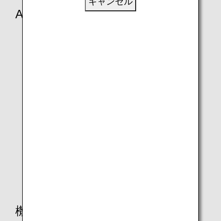
キャンセル
ANA Future Promise Jet & Prop
ANA Future Promise Jet
ANA Future Promise Prop
機内・機体