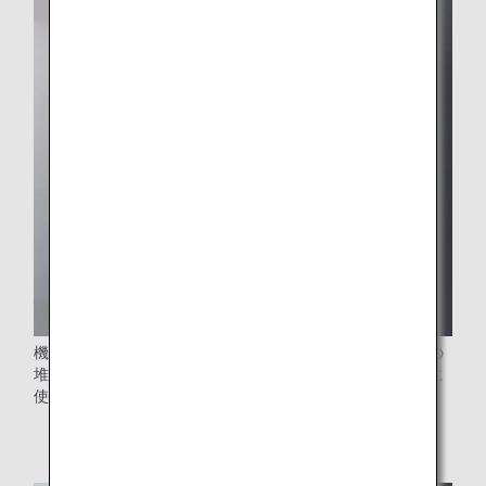
機内食の調理時に発生する残渣を堆肥にリサイクルし、その
堆肥を活用して育った野菜が、日本発路線の機内食の一部に
使用されています。