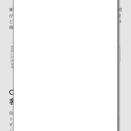
東京国際空港（羽田空港）の運用では、1便あたりの自走時間
が約30秒短縮され、年間約93トンのCO2排出量の削減が可能
となりました。これは25mプールの体積に置き換えると 約93
個分に相当します。
CO2排出量削減だけではない！お
客様にとってのメリットも。
自走出発では、プッシュバック後に飛行機からトーイング・
トラクターを切り離す作業が不要となるため、誘導路を占有
する時間の短縮により、他の飛行機の通行を妨げることがな
くなります。また離陸までの所要時間を約2分30秒短縮でき