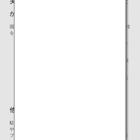
実現までにどのような検証を実施しました
か？
国土交通省航空局のご協力も頂き、以下の3つの観点で安全性
を確認し、自走での出発が実現しました。
整備作業者や空港地上支援業務担当者が待機する場所を
確保できること
照明塔などの既存施設の間を飛行機が通過するため、飛
行機の翼端と施設との間に十分な距離が確保できること
ジェットブラストと呼ばれる飛行機のエンジンから排出
される空気が周囲に影響を及ぼさないこと
他の駐機場ではできないのですか？
駐機場の周囲には搭乗橋などの施設が設置されていること
や、飛行機の翼端と施設との距離の確保、後方へのジェット
ブラストの影響を考慮すると、自走での出発に適した駐機場