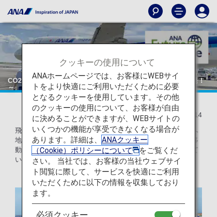
クッキーの使用について
ANAホームページでは、お客様にWEBサイ
CO2排出量削減に貢献～プッシュバックせずに駐機場から出発！
トをより快適にご利用いただくために必要
～
となるクッキーを使用しています。その他
のクッキーの使用について、お客様が自由
2021/09/14
に決めることができますが、WEBサイトの
いくつかの機能が享受できなくなる場合が
飛行機のエンジンは、飛行中だけでなく駐機場から滑走路へ
あります。詳細は、
ANAクッキー
地上移動する際にも使用しており、ANAグループでは地上移
（Cookie）ポリシーについて
をご覧くだ
動中に排出されるCO2を削減するための取り組みを実施して
います。
さい。 当社では、お客様の当社ウェブサイ
ト閲覧に際して、サービスを快適にご利用
いただくために以下の情報を収集しており
ます。
必須クッキー