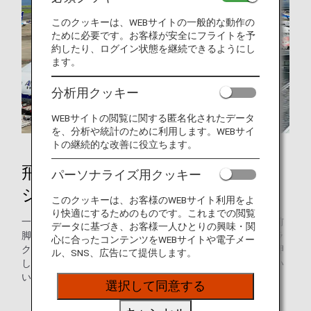
このクッキーは、WEBサイトの一般的な動作の
ために必要です。お客様が安全にフライトを予
約したり、ログイン状態を継続できるようにし
ます。
分析用クッキー
WEBサイトの閲覧に関する匿名化されたデータ
を、分析や統計のために利用します。WEBサイ
トの継続的な改善に役立ちます。
飛行機が出発時に実施する「プッ
パーソナライズ用クッキー
シュバック」とは？
このクッキーは、お客様のWEBサイト利用をよ
り快適にするためのものです。これまでの閲覧
一般的に飛行機は、管制塔から出発の許可が得られると、前
データに基づき、お客様一人ひとりの興味・関
脚（ノーズランディングギア）に接続したトーイング・トラ
心に合ったコンテンツをWEBサイトや電子メー
クターにより、安全に自走を開始できる場所まで、後方に押
ル、SNS、広告にて提供します。
し出すように移動させます。これを「プッシュバック」とい
い、パイロットはこの間にエンジンを始動させます。
選択して同意する