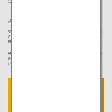
は限られます。
さらなるCO2排出量削減に向けて
地上移動時間の短縮はCO2削減につながることから、引き続
き国土交通省航空局と連携し、自走での出発が実現可能な駐
機場の調査や調整を継続していきます。
ANAグループは、従来の慣例にとらわれない、新しい取り組
みにも積極的に挑戦し、さらなるCO2排出量削減に貢献して
いきます。