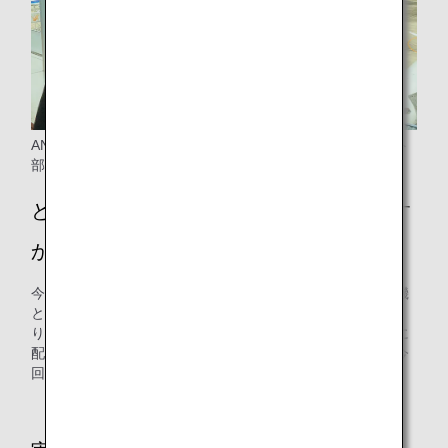
ANAエアポートサービス（株）オペレーションマネジメント
部 谷井さん
どのようなきっかけで検討を始めたのです
か？
今回調整した駐機場は、後方にある別の駐機場からの飛行機
と出発が輻輳した場合、どちらかが出発待機することにな
り、定時運航の妨げとなっていました。定時性向上と環境に
配慮した運用をすべく、国土交通省航空局と調整を重ね、今
回の運用開始に繋げることができました。