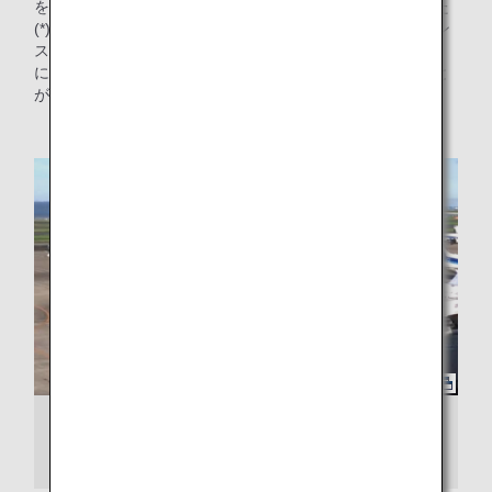
を実施しなくても安全に自走を開始できる運用を始めました
(*)。この取り組みでは、建物など周りに障害のないオープン
スポット（ターミナルから離れた駐機場）から出発する際
に、プッシュバックせず前方に進むことで自走出発すること
が可能になりました。
* 一部の空港では同様の運用を既に実施しています。
プッシュバックで出発する飛行機とプッシュ
バックせずに駐機場を出発する飛行機の例