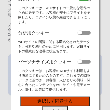
CO₂削減に貢献できるというプログラムです。貨物輸送の
CO₂削減に取り組む企業を対象としたプログラム（カーゴ・
このクッキーは、WEBサイトの一般的な動作の
プログラム）に加え、2022年4月からは社員の出張時のCO₂
ために必要です。お客様が安全にフライトを予
削減に取り組む企業を対象としたプログラム（コーポレー
約したり、ログイン状態を継続できるようにし
ト・プログラム）を整え、より多くの企業に参画いただける
ます。
プログラムにしました。
今回は、この「SAF Flight Initiative： For the Next
分析用クッキー
Generation」のコーポレート・プログラムに焦点をあててい
きます。
WEBサイトの閲覧に関する匿名化されたデータ
を、分析や統計のために利用します。WEBサイ
トの継続的な改善に役立ちます。
パーソナライズ用クッキー
このクッキーは、お客様のWEBサイト利用をよ
り快適にするためのものです。これまでの閲覧
データに基づき、お客様一人ひとりの興味・関
心に合ったコンテンツをWEBサイトや電子メー
ル、SNS、広告にて提供します。
選択して同意する
*1 SAFとは：Sustainable Aviation Fuelとは、バイオマ
スや廃食油、排ガスなど原材料の生産・収集から、製