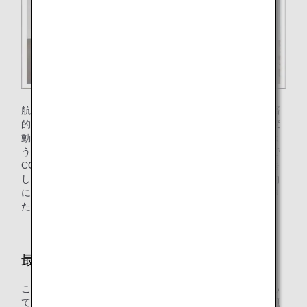
航空輸送はこれまで世界の人の移動と物の輸送を通じて経済
的にも文化的にも重要な役割を果たしてきましたが、気候変
動への対応が求められる現代では、航空機の利用を恥じるよ
うな考え方もあります。現時点では航空機を運航することで
CO₂を排出してしまうことは事実ですが、多くの企業と連携
して脱炭素技術（SAF）の普及を進めていくことで、将来的
には必ずカーボンニュートラルな航空輸送をご提供していき
たいと思っています。
最後にメッセージをお願いします
これからの社会において、お客様に気持ちよく航空機を使っ
ていただけるように、産業バリューチェーン全体でこの課題