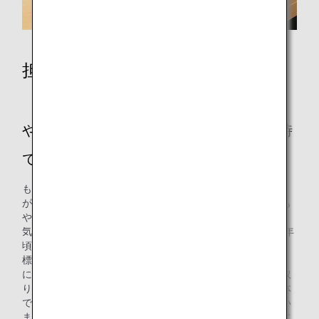
担当者の乾さんへのインタビュー
やりがいや達成感を感じるのはどういう時
でしょうか
もともと社会課題としてSDGsに関心を持っておりました
が、企業として気候変動問題に取り組めるこの業務にとても
やりがいを感じています。
気候変動問題に関しては、航空業界全体の課題として2021年
頃から本格的な取り組みを進めていました。SDGsの17の目
標（*3）においては、13番の「気候変動に具体的な対策を」
に対する取り組みになりますが、個別の企業でこの問題に取
り組むには限界があると感じています。ですので、産業全体
での提携やパートナーシップを結ぶことが必要だと思ってい
ます。気候変動問題はSDGsの17の目標の13番に該当します