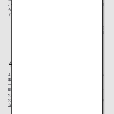
が、17番の「パートナーシップで目標を達成しよう」で掲げ
られている精神なくしては解決できないことと捉えていま
す。
*3 SDGs（持続可能な開発目標）とは、貧困、不平等・
格差、気候変動による影響など、世界のさまざまな問題
を根本的に解決し、すべての人たちにとってより良い世
界をつくるために設定された、世界共通の17の目標で
す。
今後の取組についておしえてください
より多くの企業様に、気候変動への対応がそれぞれの企業の
事業継続にとっても重要な課題だと改めてご理解いただき、
一緒に目標をもって取り組むことが必要だと考えています。
世界をみれば、気候変動に配慮した輸送を選択することがそ
の企業のブランドや価値に直結していることを感じます。こ
の世界の動きをしっかり皆様にお伝えし、プログラムの参加
企業を募っていくことが今後の課題だと感じています。