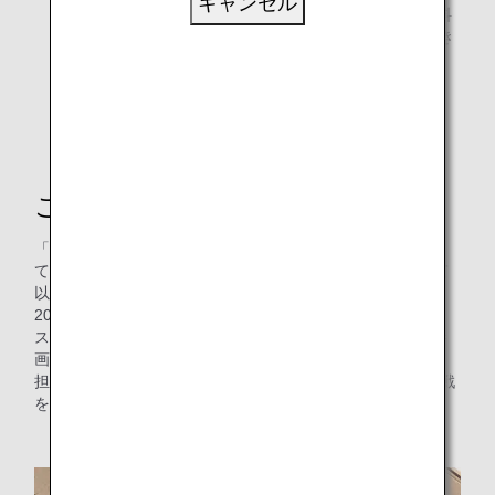
キャンセル
造、燃焼までのライフサイクルでCO₂排出量を従来燃料
より大幅に削減し、既存のインフラをそのまま活用でき
る持続可能な航空燃料です。
*2
「SAF Flight Initiative：For the Next
Generation」の詳細はこちら
これまでの歩み
「SAF Flight Initiative：For the Next Generation」におい
て、コーポレート・プログラムを2022年4月にリリースして
以降、環境配慮への社会的な関心の急速な高まりを背景に、
2022年11月末現在までに伊藤忠商事、野村ホールディング
ス、PwC Japanといったお客様を筆頭に、5社のお客様に参
画いただくプログラムへと歩みを進めております。
担当者の乾さん（ANA 経営戦略室エアライン事業部）の挑戦
をご紹介します。