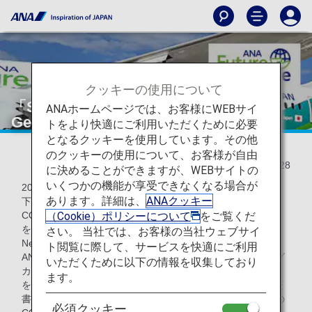
クッキーの使用について
「SAF Flight Initiative： For the Next
ANAホームページでは、お客様にWEBサイ
Generation」の取り組み
トをより快適にご利用いただくために必要
となるクッキーを使用しています。その他
のクッキーの使用について、お客様が自由
2022/12/28
に決めることができますが、WEBサイトの
いくつかの機能が享受できなくなる場合が
2021年10月、ANAは、SAF（Sustainable Aviation Fuel、以
あります。詳細は、
ANAクッキー
下：「SAF」）（*1）等の活用を通じて航空輸送における
（Cookie）ポリシーについて
をご覧くだ
CO₂排出量削減に取り組むお客様のCO₂削減に貢献すること
を目的とした新プログラム「SAF Flight Initiative： For the
さい。 当社では、お客様の当社ウェブサイ
Next Generation」（*2）をリリースしました。
ト閲覧に際して、サービスを快適にご利用
ANAをご利用いただくさまざまな産業におけるリーディング
いただくために以下の情報を収集しており
カンパニーの皆様が、このプログラムを通じてSAFのコスト
ます。
を一部負担いただくと第三者機関の認証を受けたCO₂削減証
書を受け取ることができ、各社のバリューチェーン全体での
必須クッキー