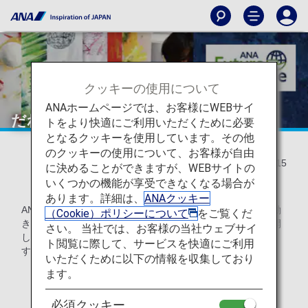
クッキーの使用について
ANAホームページでは、お客様にWEBサイ
だれもが生き生きと活躍できる社会へ
トをより快適にご利用いただくために必要
となるクッキーを使用しています。その他
のクッキーの使用について、お客様が自由
2022/02/15
に決めることができますが、WEBサイトの
いくつかの機能が享受できなくなる場合が
あります。詳細は、
ANAクッキー
ANAは、「自閉症や知的障がいのある方がこれまでにない働
（Cookie）ポリシーについて
をご覧くだ
き方や過ごし方で社会との繋がりを可能とする」事業を展開
さい。 当社では、お客様の当社ウェブサイ
している「CROSS TEAM」の想いに共感し、応援していま
ト閲覧に際して、サービスを快適にご利用
す。
いただくために以下の情報を収集しており
ます。
「CROSS TEAM」とは
必須クッキー