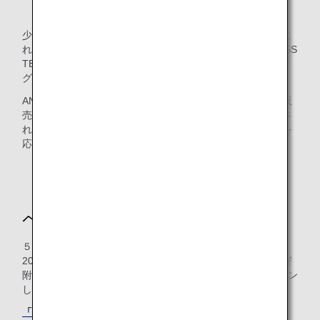
少しずつ広まっている寄付型ラッピング自動販売機です。こ
れはチャレンジド・デザイナーによるアート作品を「CROSS
TEAM」がデザインプロデュースし、自動販売機をラッピン
グしたものです。
ANAのオフィスにある休憩室にも設置されています。自動販
売機の収益の一部は障がいのある方の活動サポートに還元さ
れ、飲み物を一本買うたびに、障がいのある方の社会参画を
応援することができます。
「ANAのふるさと納税」のキャン
ペーン景品に採用
５周年大感謝キャンペーンの期間中（2021年11月17日～
2022年1月11日）に「ANAのふるさと納税」から自治体に寄
附いただいた方へ景品として、「CROSS TEAM」がデザイン
した倉敷帆布のANA限定トートバックが採用されました。
「ANAのふるさと納税」の詳細はこちら