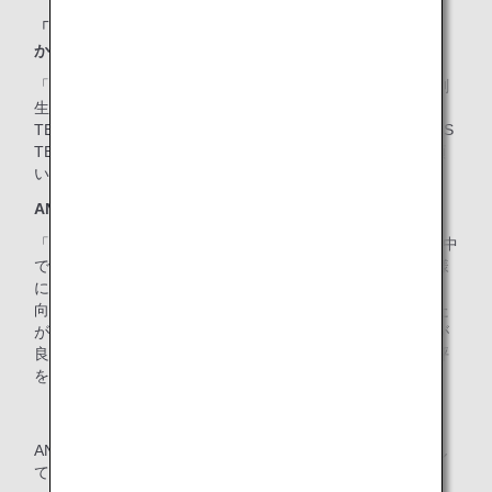
「CROSS TEAM」のデザイントートバックを採用したきっ
かけは何ですか？
「ANAのふるさと納税」は、自治体と寄附者を繋げて地域創
生を実現することを目指しており、才能を繋げる「CROSS
TEAM」の共創理念に共感し、また、ひらめきある「CROSS
TEAM」のグラフィックデザインが大変素敵でしたのでお願
いしました。
ANA限定トートバックの特徴を教えてください。
「CROSS TEAM」からいくつかデザインを提示いただいた中
で向日葵がANAにぴったりだと思い、そのデザインにお客様
に人気の青色を取り入れていきたいことをお伝えしました。
向日葵のモチーフを青色にしたら違和感がないか不安でした
が、機影とANAのロゴがあることで絵柄と色調のバランスが
良く仕上がったので安心しました。お客様からも大変ご好評
をいただいております。
ANAはこれからも多様性を尊重する共生社会の実現に貢献し
ていきます。