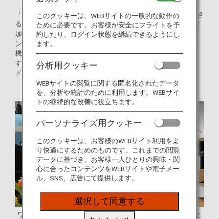
「CROSS TEAM」は、障がいのある方がもつ才能を発揮でき
このクッキーは、WEBサイトの一般的な動作の
る環境を整え、各分野の専門家（プロフェッショナル）の付
ために必要です。お客様が安全にフライトを予
加価値を追加することで「共創」から生まれる多様なデザイ
約したり、ログイン状態を継続できるようにし
ン、商品、サービスの開発を通じて、障がいのある方の働く
ます。
機会の創出や社会との関りを創造する活動を行なっていま
す。デザイン開発に携わる障がいのある方を「チャレンジ
分析用クッキー
ド・デザイナー」と呼んでいます。
WEBサイトの閲覧に関する匿名化されたデータ
を、分析や統計のために利用します。WEBサイ
トの継続的な改善に役立ちます。
パーソナライズ用クッキー
このクッキーは、お客様のWEBサイト利用をよ
り快適にするためのものです。これまでの閲覧
データに基づき、お客様一人ひとりの興味・関
心に合ったコンテンツをWEBサイトや電子メー
ル、SNS、広告にて提供します。
選択して同意する
ワークショップの様子（プロフェッショナル・デザイナーと