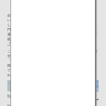
自閉症や知的障がいのある方は、就労に困難を伴うことが多
いという実情があります。
しかし、そういった方々が持っている「チカラ」とプロや専
門家の「チカラ」を掛け合わせて「共創」というプロセスを
通せば社会への参画の可能性は大きく広がります。それを実
践しているのが「CROSS TEAM」です。
「CROSS TEAM」の詳細はこちら
この理念に共感したANAは、2021年12月1日～20日まで羽田
空港第2ターミナルで行われた共創のデザイン展
「Challenged Design Collection」に協賛しました。
障がいのある方のデザインがプロフェッショナルの技を通し
て企業の商品パッケージやWALL ARTデザインとして採用さ
れた軌跡を見ることができました。