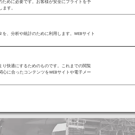
作のために必要です。お客様が安全にフライトを予
します。
です。
業価値向上を目指し、「環境（Environment）」、「
を推進しています。
タを、分析や統計のために利用します。WEBサイト
1年8月に発足した「ANA Future Promise」
のある取り組みに発展させ、SDGsの達成を目指してい
返ってみましょう。
をより快適にするためのものです。これまでの閲覧
関心に合ったコンテンツをWEBサイトや電子メー
るCO₂排出量を2050年