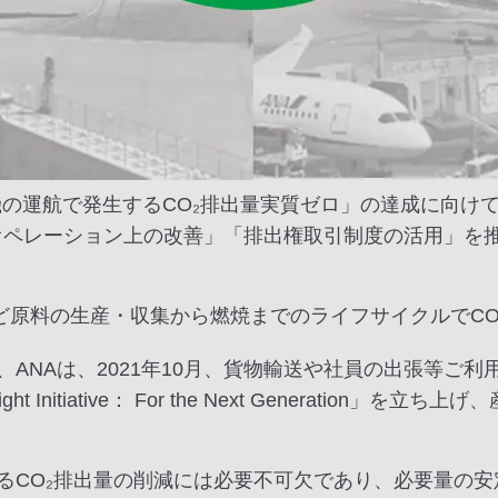
航で発生するCO₂排出量実質ゼロ」の達成に向けて、４つの柱「S
「オペレーション上の改善」「排出権取引制度の活用」を
ど原料の生産・収集から燃焼までのライフサイクルでCO
、ANAは、2021年10月、貨物輸送や社員の出張等ご利
Initiative： For the Next Generation
するCO₂排出量の削減には必要不可欠であり、必要量の