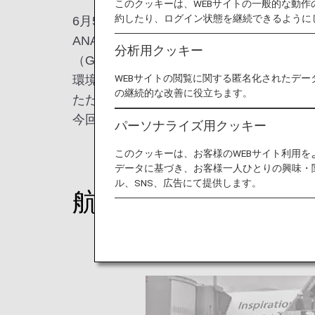
このクッキーは、WEBサイトの一般的な動
約したり、ログイン状態を継続できるように
6月5日は国連が定めた「世界環境デー」
ANAグループでは、持続可能な社会の実現と企
分析用クッキー
（Governance）」に配慮したESG経営
WEBサイトの閲覧に関する匿名化されたデー
環境問題については中長期目標を設定し、202
の継続的な改善に役立ちます。
ただきながらANAグループとしての一体感
今回は2021年度までの各取り組みを振り
パーソナライズ用クッキー
このクッキーは、お客様のWEBサイト利用
データに基づき、お客様一人ひとりの興味・
ル、SNS、広告にて提供します。
航空機の運航で発生す