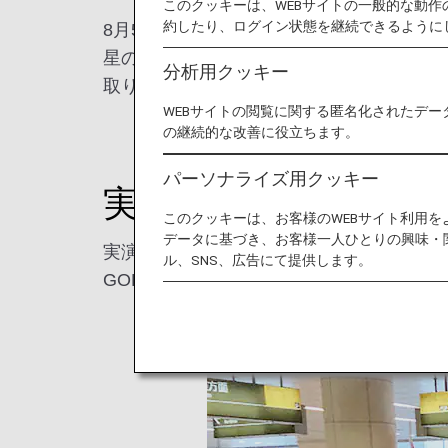
このクッキーは、WEBサイトの一般的な動
約したり、ログイン状態を継続できるように
8月5日から8月6日まで宇宙、サイエンス
星の仕組みを学ぶ体験プログラム「さわって
分析用クッキー
取り組みを体験いただきました。汐留サマー
WEBサイトの閲覧に関する匿名化されたデー
の継続的な改善に役立ちます。
パーソナライズ用クッキー
実演ブース
このクッキーは、お客様のWEBサイト利用
データに基づき、お客様一人ひとりの興味・
実演ブースでは、ANA x JAXAの共同研究
ル、SNS、広告にて提供します。
GOBLEUプロジェクトでは、大気成分