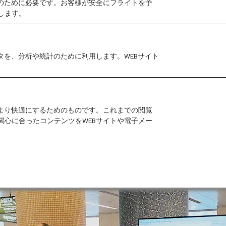
作のために必要です。お客様が安全にフライトを予
します。
、サステナビリティなどをテーマに汐留で開催された汐留
みよう！空と宇宙！」のブースをANAとJAXA合同で出
スクール2023でANAが行ったサステナブルな体験や
タを、分析や統計のために利用します。WEBサイト
をより快適にするためのものです。これまでの閲覧
関心に合ったコンテンツをWEBサイトや電子メー
「
GOBLEUプロジェクト
」で大気成分を空から計測して
の観測で得られたデータから温室効果ガスの削減を目指し