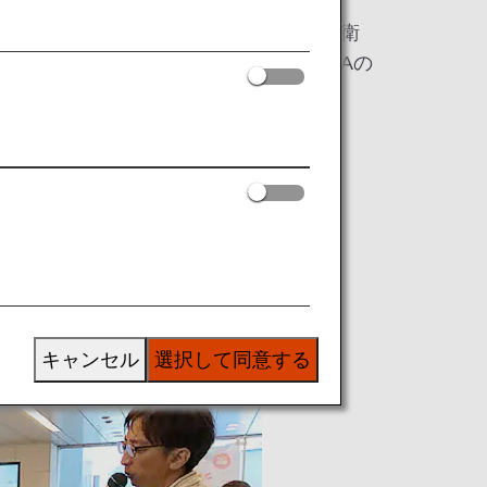
サマースクール2023に、飛行機と人工衛
展し、多くの子どもたちにANAとJAXAの
展示内容をご紹介いたします。
いる様子を実演で紹介しました。この
ています。
キャンセル
選択して同意する