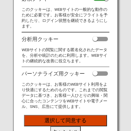
ANAグループが掲げている、環境に関する中長期目標の
達成に向けて、一人一人がESGを自分事として捉え、行
このクッキーは、WEBサイトの一般的な動作の
動をおこすきっかけを得ることを目的に、今年度より新
ために必要です。お客様が安全にフライトを予
設しました。
約したり、ログイン状態を継続できるようにし
ます。
外部の方を講師としてお招きし、日常の業務の中では得
ることが難しい新たな知見から、自分にできること、
分析用クッキー
ANAグループが出来ることを皆で考えます。
WEBサイトの閲覧に関する匿名化されたデータ
を、分析や統計のために利用します。WEBサイ
テーマは「WHY？～上勝町とと
トの継続的な改善に役立ちます。
もに考えるゴミのはなし～」
パーソナライズ用クッキー
記念すべき初回は、徳島県にて上勝町ゼロ・ウェイスト
このクッキーは、お客様のWEBサイト利用をよ
センターの運営に携わる大塚 桃奈さん（株式会社BIG
り快適にするためのものです。これまでの閲覧
EYE COMPANY）にご登壇いただきました。
データに基づき、お客様一人ひとりの興味・関
心に合ったコンテンツをWEBサイトや電子メー
大塚さんは神奈川県出身の26歳。
ル、SNS、広告にて提供します。
元々ファッションデザインに興味があり、高校在学時の
ファッション留学を通じて服を「捨てる」行為が当たり
選択して同意する
前になっている社会に疑問を持ったのと同時に、憧れの
ファッションを通じて社会問題の加害者になりうること