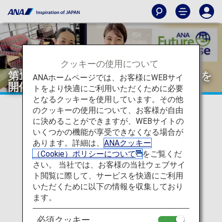
クッキーの使用について
第1回 ANA Future Promiseフォーラムを
ANAホームページでは、お客様にWEBサイ
開催しました！
トをより快適にご利用いただくために必要
となるクッキーを使用しています。その他
のクッキーの使用について、お客様が自由
2023/09/19
に決めることができますが、WEBサイトの
いくつかの機能が享受できなくなる場合が
2023年8月、第1回 ANA Future Promiseフォーラムを開
あります。詳細は、
ANAクッキー
催し、対面・オンライン視聴も合わせて、120名を越え
（Cookie）ポリシーについて
をご覧くだ
るANAグループ社員が参加しました。
さい。 当社では、お客様の当社ウェブサイ
ト閲覧に際して、サービスを快適にご利用
いただくために以下の情報を収集しており
ANA Future Promiseフォーラム
ます。
とは？
必須クッキー