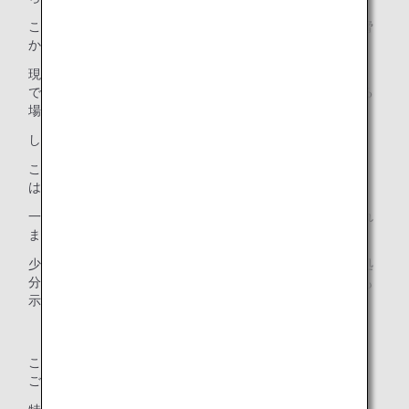
このようなごみが大量に廃棄されることで、日本の未来を脅
かす深刻な問題となっています。
現在、日本におけるごみの最終処分場の寿命は残り約25年
で、このままごみが増え続ければ、近い将来、ごみを捨てる
場所がなくなってしまうかもしれないのです。
しかしながら、この寿命は年々少しずつ伸びています。
この理由には、悪い意味と良い意味があり、まず悪い意味
は、少子高齢化や経済停滞による消費の減少です。
一方良い意味は、国民一人ひとりの分別意識向上があげられ
ます。
少しずついいことをして、みんなが協力することで、最終処
分場の寿命は少しずつ延ばすことができているという希望も
示されました。
この危機を乗り越え、持続可能な社会を実現するためには、
ごみの量を根本から減らすことが不可欠です。