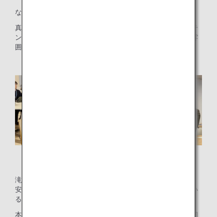
などの感想が寄せられました。
真剣な内容ではありますが、滝沢さん持ち前のユーモアとテ
ンポの良いトークで、会場内は終始笑いがおき、和やかな雰
囲気のなかで学びを深めることができました。
参加者の様子
滝沢さんの講演は、「ごみ」の裏側には、環境問題、経済、
安全、そして人々の心といったさまざまな要素が詰まってい
ることに気づかせてくれました。
本フォーラムを通じて学んだ「リスペクト」の気持ちを大切