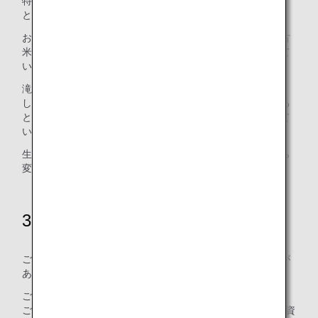
特に問題視されたのが、「食べきれなければ捨てればいい」
というマインドが生み出す大量の食品ロスです。
お中元やお歳暮などの贈答品、新米シーズンに捨てられる古
米など、まだ食べられるものが大量にごみとして廃棄されて
います。
滝沢さんは、「物には価値を与えないといけない」と強調
し、タダでもらったものや食べきれないものを安易に捨てる
という無責任な行動は、「顔の見えにくい社会がつくられて
いる」ことの表れだと指摘しました。
生産者への敬意や、食べ物の価値を軽視する意識を根本から
変える必要性を強く訴えました。
3R+Respect
ごみ問題、食品ロス問題のすべての根源には、「人の心」が
あると滝沢さんは話しました。
ごみを減らすための環境活動として知られる3R（Reduce：
ごみを減らすこと、Reuse：繰り返し使うこと、Recycle：資