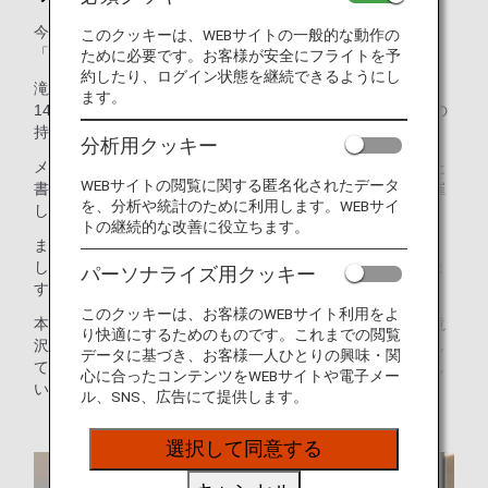
今回のゲストは、太田プロダクション所属のお笑いコンビ
このクッキーは、WEBサイトの一般的な動作の
「マシンガンズ」の滝沢 秀一さんです。
ために必要です。お客様が安全にフライトを予
約したり、ログイン状態を継続できるようにし
滝沢さんは、芸歴28年のお笑い芸人という顔を持ちながら、
ます。
14年間ごみ清掃員としても活動している「二足のわらじ」の
持ち主です。
分析用クッキー
メディアでの活躍はもちろん、ごみ清掃員の経験を活かした
WEBサイトの閲覧に関する匿名化されたデータ
書籍も多数執筆され、環境問題に関する講演会も全国で開催
を、分析や統計のために利用します。WEBサイ
しています。
トの継続的な改善に役立ちます。
また、オンラインコミュニティ「滝沢ごみクラブ」を主宰
し、楽しみながらごみを減らせるような活動も推進していま
パーソナライズ用クッキー
す。
このクッキーは、お客様のWEBサイト利用をよ
本フォーラムでは、ごみ清掃員という特殊な仕事を通じて滝
り快適にするためのものです。これまでの閲覧
沢さんが気づいたことを軸に、ごみが語る社会の真実、そし
データに基づき、お客様一人ひとりの興味・関
て私たちが未来のために今できることについて、熱くお話し
心に合ったコンテンツをWEBサイトや電子メー
いただきました。
ル、SNS、広告にて提供します。
選択して同意する