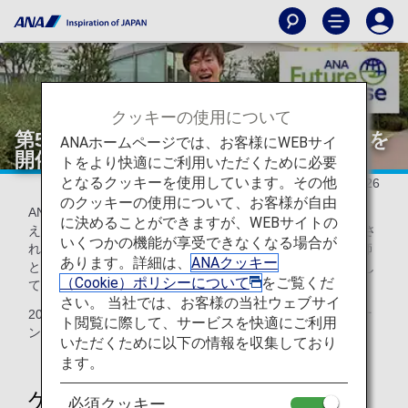
クッキーの使用について
第5回 ANA Future Promiseフォーラムを
ANAホームページでは、お客様にWEBサイ
開催しました！
トをより快適にご利用いただくために必要
となるクッキーを使用しています。その他
2025/12/26
のクッキーの使用について、お客様が自由
ANAグループでは、社員一人一人がESGを自分事として捉
に決めることができますが、WEBサイトの
え、行動につなげられるよう、2023年度より多方面で活躍さ
いくつかの機能が享受できなくなる場合が
れている方や、環境配慮のビジョンを掲げる企業の方を講師
あります。詳細は、
ANAクッキー
としてお招きして、ANA Future Promiseフォーラムを開催し
（Cookie）ポリシーについて
をご覧くだ
ています。
さい。 当社では、お客様の当社ウェブサイ
2025年11月に第5回目となるフォーラムを開催し、対面・オ
ト閲覧に際して、サービスを快適にご利用
ンライン含め約140名のANAグループ社員が参加しました。
いただくために以下の情報を収集しており
ます。
ゲストは滝沢秀一さん
必須クッキー