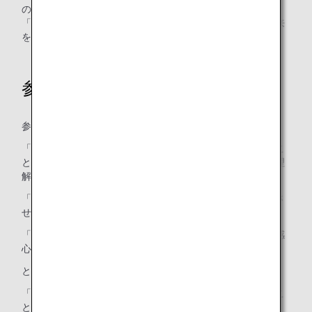
の生活に取り入れ、ごみとして生まれてきたわけではない
「物」や「資源」に、もう一度価値を見出すことから、未来
を変えていくことができると話しました。
参加者の声
参加した社員からは、
「ゴミ問題はわかっているようでも、わかっていなかったこ
とが沢山あったことに気がつきました。実際に話を聞くと理
解度・真剣度が大きく向上すると思います。」
「普段自分がごみについていかに無関心だったか、ハッとさ
せられる講演でした。」
「清掃員でのさまざまな経験からの考察がとても興味深く感
心しました。「物には価値を与える必要がある」
という考えに納得しました。」
「仕事をする上でもプライベートでももっと自分にできるこ
とを行っていこうと意識改革できました。」