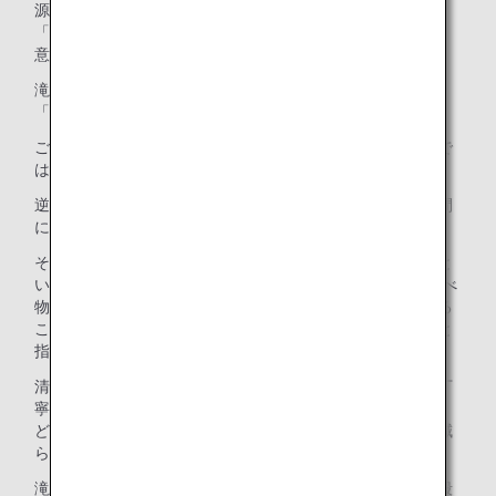
源として再利用すること）の中で、最も優先すべきは
「Reduce、次に「Reuse」であり、これに「Respect（敬
意）」を加えた4R（3R＋Respect）が重要です。
滝沢さんが14年間ごみを回収してきて行き着いた結論は、
「ごみは人の心」だということです。
ごみ屋敷の住人にとっては、その山積みのガラクタもごみで
はないかもしれません。
逆に、まだ使えるものでも、人がごみだと思ったらその瞬間
にごみになってしまいます。
そのごみを誰が回収するか、回収された後にどこへ行くかと
いった「見えないもの/こと」に対する配慮や、人や物、食べ
物に対する「リスペクトの気持ちをもって普段から生活する
こと」が欠けているからこそ、ごみ問題は慢性化していると
指摘しました。
清掃員への配慮から、割れ物で清掃員が怪我をしないよう丁
寧に包んで出す行為や、食べ物に感謝する謙虚な気持ちな
ど、相手や物事への敬意を持つことが、結果としてごみを減
らし、安全を守り、持続可能な社会へつながるのです。
滝沢さんは、私たち一人ひとりがリスペクトの気持ちを普段