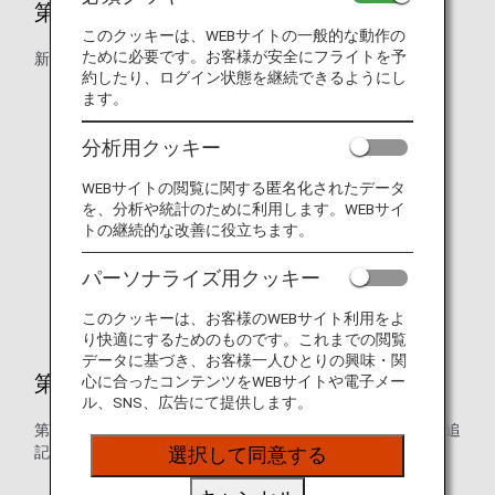
第2条 定義
このクッキーは、WEBサイトの一般的な動作の
ために必要です。お客様が安全にフライトを予
新たに以下の定義を追記しました。
約したり、ログイン状態を継続できるようにし
プレミアムメンバー
ます。
スーパーフライヤーズ会員
分析用クッキー
ANA SKY コイン
WEBサイトの閲覧に関する匿名化されたデータ
を、分析や統計のために利用します。WEBサイ
スター アライアンス
トの継続的な改善に役立ちます。
スター アライアンスゴールドメンバー
パーソナライズ用クッキー
スター アライアンスシルバーメンバー
このクッキーは、お客様のWEBサイト利用をよ
り快適にするためのものです。これまでの閲覧
データに基づき、お客様一人ひとりの興味・関
第4条 会員資格の発効
心に合ったコンテンツをWEBサイトや電子メー
ル、SNS、広告にて提供します。
第4項にて、会員番号およびパスワード等の取扱いについて追
記しました。
選択して同意する