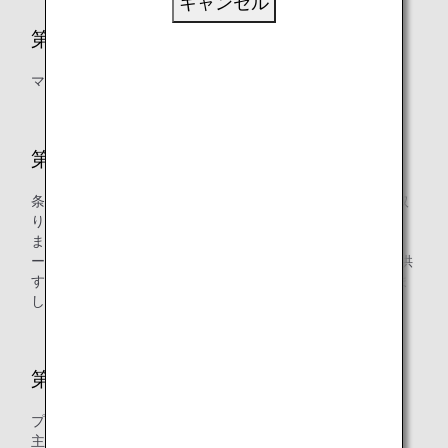
キャンセル
第10条 マイルの有効期限
マイルの有効期限を明確化しました。
第17条 ANAプライバシーポリシー
条項名を「ANAプライバシーポリシー」から「個人情報の取
り扱い」へと変更しました。
また第2項において、スター アライアンスゴールドメンバ
ー、スター アライアンスシルバーメンバーへ各種特典を提供
するために必要な個人情報の取り扱いについて、明確化しま
した。
第26条 プログラムの変更
プログラムを変更する場合の取扱いについて変更しました。
主な変更点の新旧対照表は下記をご確認ください。