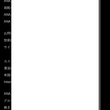
ANAからのお知らせ
就航都市
ANAがお約束する体験
ANAマイレージクラブ
お問い合わせ
技術的なお問い合わせ（推奨環境）
サイトマップ
カスタマーサービスプラン / コンテンジェンシープラン
運送約款
米国発着便に適用となる料金に関するご案内
International Tariff (applicable for travel to and from US)
(PDF)
ANAグループについて
グループ企業一覧
株主・投資家情報