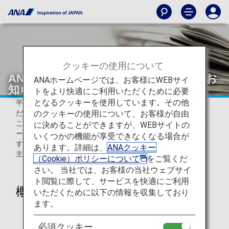
クッキーの使用について
ANAマイレージクラブ会員規約改定のお
ANAホームページでは、お客様にWEBサイ
知らせ
トをより快適にご利用いただくために必要
となるクッキーを使用しています。その他
平素よりANA便ならびにANAマイレージクラブをご利用いた
のクッキーの使用について、お客様が自由
だき、誠にありがとうございます。
この度、2022年4月11日（月）を改定日として、ANAマイレ
に決めることができますが、WEBサイトの
ージクラブ会員規約を一部変更する旨をお知らせいたしま
いくつかの機能が享受できなくなる場合が
す。
あります。詳細は、
ANAクッキー
主な改定点は以下の通りです。
（Cookie）ポリシーについて
をご覧くだ
さい。 当社では、お客様の当社ウェブサイ
ト閲覧に際して、サービスを快適にご利用
概要
いただくために以下の情報を収集しており
ます。
必須クッキー