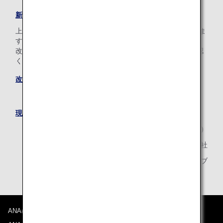
新旧対照表
上記のほか、一部内容・表現の微細な修正*をおこなっていま
す。
改定後の規約全文につきましては、下記のリンクからご確認
ください。
改定後の会員規約
* 規約の内容に変更はございません。
現在のANAマイレージクラブ会員規約はこちら
2022年1月11日（火）
全日本空輸株式会社
ANAマイレージクラブ
ANAについて