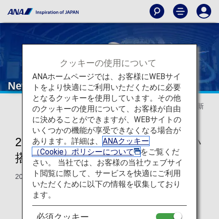
クッキーの使用について
ANAホームページでは、お客様にWEBサイ
New Travel Experience
トをより快適にご利用いただくために必要
となるクッキーを使用しています。その他
2025年5月20日 更新
のクッキーの使用について、お客様が自由
に決めることができますが、WEBサイトの
いくつかの機能が享受できなくなる場合が
2026年5月から日本国内線の新しい
あります。詳細は、
ANAクッキー
（Cookie）ポリシーについて
をご覧くだ
搭乗がスタート！
さい。 当社では、お客様の当社ウェブサイ
ト閲覧に際して、サービスを快適にご利用
2025年5月から予約を開始します。
いただくために以下の情報を収集しており
ます。
新しい
予約・搭乗
について
必須クッキー