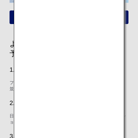
新しい運賃についての詳細はこちら
より便利で使いやすい空席照会・
予約機能へリニューアル
1.どんな情報も探しやすい、迷わない
フライトや運賃の情報が見やすく、
並べ替えや絞り込みもできるようになります。
2.より見やすく使いやすい
日本国内線も国際線も共通のデザインに。気になる旅程はシ
ョッピングカートに入れて、比較検討できます。
3.必要な情報がすぐ手に入る