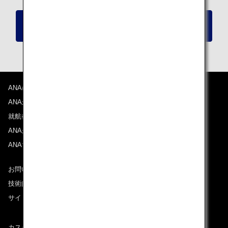
新しい空席照会・予約機能についての詳細はこち
ら
ANAについて
ANAからのお知らせ
就航都市
ANAがお約束する体験
ANAマイレージクラブ
お問い合わせ
技術的なお問い合わせ（推奨環境）
サイトマップ
カスタマーサービスプラン / コンテンジェンシープラン