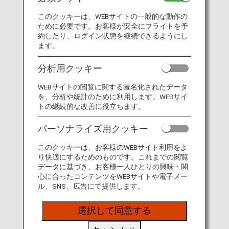
このクッキーは、WEBサイトの一般的な動作の
MORE
ために必要です。お客様が安全にフライトを予
約したり、ログイン状態を継続できるようにし
ます。
分析用クッキー
運賃
について
WEBサイトの閲覧に関する匿名化されたデータ
を、分析や統計のために利用します。WEBサイ
MORE
トの継続的な改善に役立ちます。
パーソナライズ用クッキー
このクッキーは、お客様のWEBサイト利用をよ
より便利で使いやすい
り快適にするためのものです。これまでの閲覧
空席照会・予約機能
へ
データに基づき、お客様一人ひとりの興味・関
心に合ったコンテンツをWEBサイトや電子メー
ル、SNS、広告にて提供します。
MORE
選択して同意する