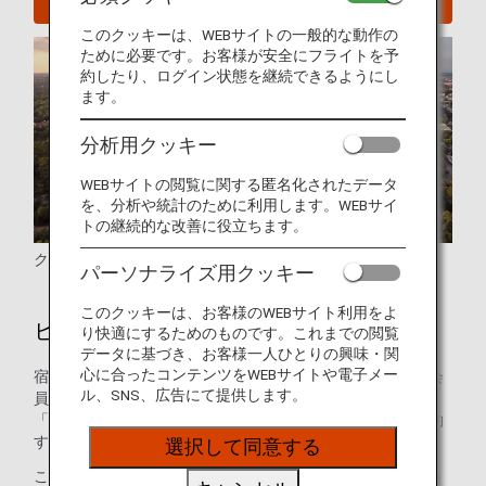
このクッキーは、WEBサイトの一般的な動作の
ために必要です。お客様が安全にフライトを予
約したり、ログイン状態を継続できるようにし
ます。
分析用クッキー
WEBサイトの閲覧に関する匿名化されたデータ
を、分析や統計のために利用します。WEBサイ
トの継続的な改善に役立ちます。
クレジット: Houston First Corporation
パーソナライズ用クッキー
このクッキーは、お客様のWEBサイト利用をよ
ヒューストンのホテル
り快適にするためのものです。これまでの閲覧
データに基づき、お客様一人ひとりの興味・関
心に合ったコンテンツをWEBサイトや電子メー
宿泊施設のご予約はお済みですか？ANAマイレージクラブ会
ル、SNS、広告にて提供します。
員のお客様は、世界の約100万軒のホテルが利用できる
「ANAワールドホテル」サービスを使って、ホテルをご予約
することができます。
選択して同意する
このサービスを使えば、ANAマイレージクラブのアカウント