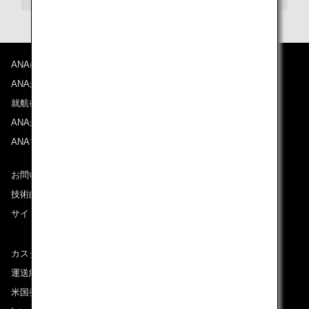
ANAについて
ANAからのお知らせ
就航都市
ANAがお約束する体験
ANAマイレージクラブ
お問い合わせ
技術的なお問い合わせ（推奨環境）
サイトマップ
カスタマーサービスプラン / コンテンジェンシープラン
運送約款
米国発着便に適用となる料金に関するご案内