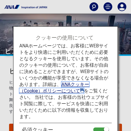
クッキーの使用について
ANAホームページでは、お客様にWEBサイ
ヒューストン
トをより快適にご利用いただくために必要
となるクッキーを使用しています。その他
のクッキーの使用について、お客様が自由
ヒューストンを知ろう
に決めることができますが、WEBサイトの
いくつかの機能が享受できなくなる場合が
ヒューストンは、宇宙開発をテーマにした学習センターや博
あります。詳細は、
ANAクッキー
物館が多くあり、宇宙好きの人にはたまらない街です。アー
（Cookie）ポリシーについて
をご覧くだ
トや文化が好きな方は、ヒューストンのグランドオペラでの
さい。 当社では、お客様の当社ウェブサイ
舞台観賞や趣のある歴史地区の散策がおすすめです。天気の
ト閲覧に際して、サービスを快適にご利用
良い日にぴったりの緑豊かな公園や庭園も多く点在していま
いただくために以下の情報を収集しており
す。
ます。
必須クッキー
ヒューストンへのフライトを探す