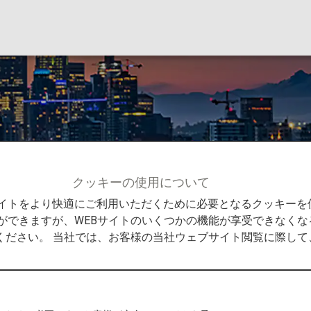
クッキーの使用について
アトル
Bサイトをより快適にご利用いただくために必要となるクッキー
ができますが、WEBサイトのいくつかの機能が享受できなくな
ください。 当社では、お客様の当社ウェブサイト閲覧に際し
メ、流行のインディーズ