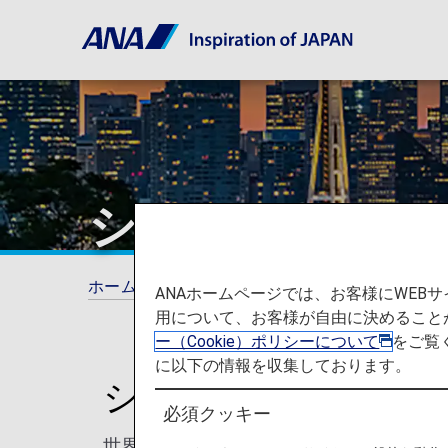
シアトル
ホーム
旅の計画とご予約
就航都市
シ
ANAホームページでは、お客様にWE
用について、お客様が自由に決めること
ー（Cookie）ポリシーについて
をご覧
に以下の情報を収集しております。
シアトルを知ろう
必須クッキー
世界屈指のアートギャラリー、新奇なグル