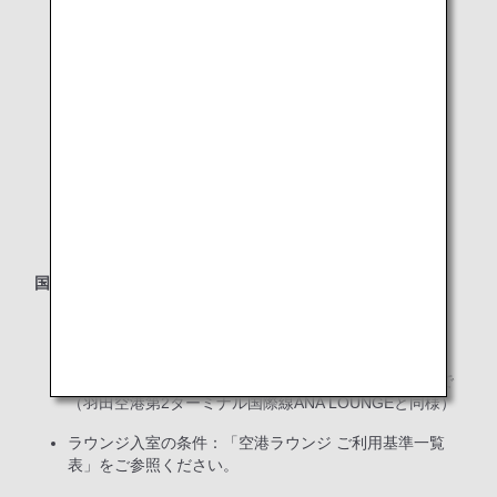
国際線「ANA ポケモン Kids TV ラウンジ」内観
国際線「ANA ポケモン Kids TV ラウンジ」
場所：羽田空港 第2旅客ターミナル 国際線 ANA
LOUNGE内
営業時間：5:00～ 第2ターミナル国際線最終便出発まで
（羽田空港第2ターミナル国際線ANA LOUNGEと同様）
ラウンジ入室の条件：「空港ラウンジ ご利用基準一覧
表」をご参照ください。