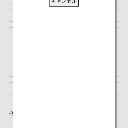
キャンセル
特別機
特別機 機内デザイン
ANA ポケモン Kids TV ラウンジ
販売グッズ
特別機 フライト情報
そらとぶピカチュウプロジェクト