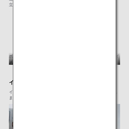
立つ人々と共に空の旅へと出発します。
ボーイング777-300ER型機（212席）機番JA784A（右側面イ
メージ）
イーブイジェットNHの舞台裏大公開
イーブイジェットができあがるまでの塗装の裏側をお見せし
ます