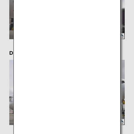
Discover Eevee Jet NH