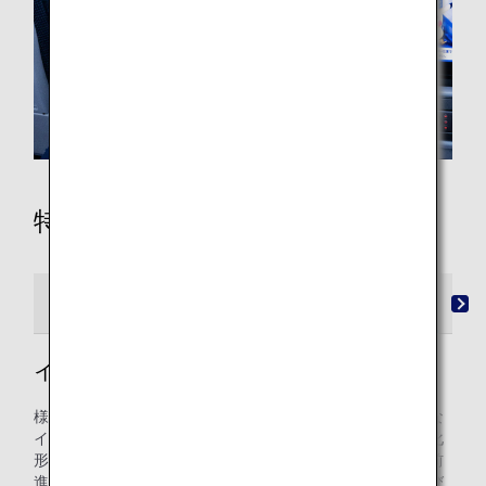
特別機
ピカチュウジェットNH
イーブイジェット NH
イーブイジェット NH
様々な姿に進化できる可能性を秘めているイーブイ。そんな
イーブイとシャワーズ、サンダース、ブースターなどの進化
形のポケモンがピカチュウと一緒に未来に向かって力強く前
進していく姿を描いています。期待を胸に新たな場所に飛び