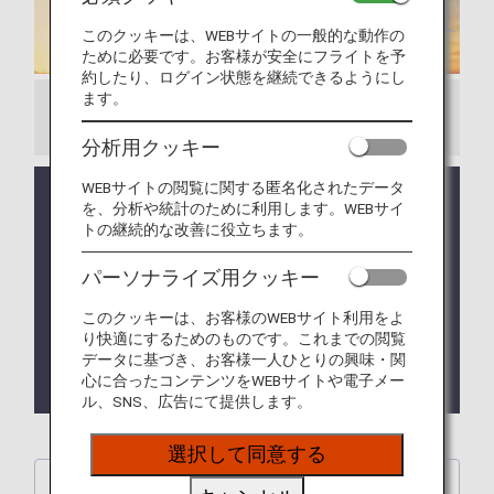
このクッキーは、WEBサイトの一般的な動作の
ために必要です。お客様が安全にフライトを予
約したり、ログイン状態を継続できるようにし
ます。
お知らせ
分析用クッキー
WEBサイトの閲覧に関する匿名化されたデータ
NEW ANAの新「ポケモンジェット」3機が就航決定
を、分析や統計のために利用します。WEBサイ
しました！詳細はこちらをご確認ください。
トの継続的な改善に役立ちます。
NEW ANAは株式会社ポケモンと共同で制作した機
パーソナライズ用クッキー
内安全ビデオを、国内線・国際線の全機材に上映拡
大します！
このクッキーは、お客様のWEBサイト利用をよ
り快適にするためのものです。これまでの閲覧
NEW 羽田空港国際線・国内線ANA LOUNGE内に
データに基づき、お客様一人ひとりの興味・関
「ANA ポケモン Kids TV ラウンジ」をオープンし
心に合ったコンテンツをWEBサイトや電子メー
ました！
ル、SNS、広告にて提供します。
選択して同意する
機内安全ビデオ・降機ビデオ