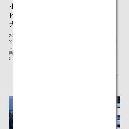
ポケモンが登場するANA機内安全
ビデオ・降機ビデオが全機材に拡
大上映スタート！
2024年12月1日からANAの国内線・国際線すべての機材*に
て、ポケモンが登場する機内安全ビデオと降機ビデオを上映
します。大好きなポケモンたちがいつものフライトをもっと
楽しい時間に変えてくれます！いっしょに特別な空の旅へと
出発しましょう！
StarWars特別塗装機（B777-200ER C-3PO塗装機、
B787-9 R2-D2塗装機）は従来の安全ビデオ・降機ビデ
オを上映します。