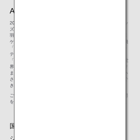
ANA ポケモン Kids TV ラウンジ
2024年12月の羽田空港国内線 ANA LOUNGE（本館南）キッ
ズルームのリニューアルオープンに続き、2025年3月27日、
羽田空港第2ターミナル国際線 ANA LOUNGE 内に「ANA ポ
ケモン Kids TV ラウンジ」がオープンしました！特別塗装機
「ピカチュウジェットNH」「イーブイジェットNH」などを
テーマとした、たくさんのポケモンたちに囲まれた室内で、
「ポケモン Kids TV」*や塗り絵を楽しむなど、ポケモンの世
界に包まれながらワクワクするひとときをお過ごしいただけ
ます。床にはクッション性のあるフロアマットを使用し、小
さなお子様にも安全で安心な環境で遊んでいただくことがで
きます。
ご家族での旅行の際、ぜひお子様と一緒にご搭乗までの時間
を「ANA ポケモン Kids TV ラウンジ」でお過ごしください。
国内線 「ANA ポケモン Kids TV ラウン
ジ」