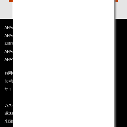
ANAについて
ANAからのお知らせ
就航都市
ANAがお約束する体験
ANAマイレージクラブ
お問い合わせ
技術的なお問い合わせ（推奨環境）
サイトマップ
カスタマーサービスプラン / コンテンジェンシープラン
運送約款
米国発着便に適用となる料金に関するご案内