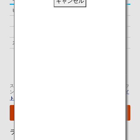
キャンセル
ビジネスクラス
-
「ダイヤモンドサービス」メンバー
1名様 *1
「プラチナサービス」メンバー
1名様 *1
スーパーフライヤーズ会員
1名様 *1
「スター アライアンス・ゴールド」メンバー
1名様 *1
*1.
メンバーご本人様と同一便でご出発の際にラウンジを
ご利用いただけます。
スター アライアンス有料ラウンジ会員のお客様の当空港ラウ
ンジのご利用については、
スター アライアンスのウェブサイ
ト
にてご確認ください。
空港MAPはこちらをご覧ください。
ラウンジ所有者