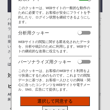
ラウンジが所在する国や州により入室条件に制約が
ある場合があります。
このクッキーは、WEBサイトの一般的な動作の
ために必要です。お客様が安全にフライトを予
約したり、ログイン状態を継続できるようにし
ハノイ ノイバイ国際空港では、
ビジネスクラスラウンジ
をご
ます。
利用いただけます。本ページはANA国際線を利用される際の
ラウンジ入室基準を記載しております。
分析用クッキー
日本国外の空港にて、ANA国際線から他航空会社国内線にお
乗り継ぎの場合には、ラウンジ入室基準が異なる場合がござ
WEBサイトの閲覧に関する匿名化されたデータ
を、分析や統計のために利用します。WEBサイ
います。入室基準に関しては各運航会社にお問い合わせくだ
トの継続的な改善に役立ちます。
さい。
「ANA SUITE LOUNGE」ご利用券は、こちらのラウンジで
パーソナライズ用クッキー
はご利用いただけません。
このクッキーは、お客様のWEBサイト利用をよ
対象のお客様
り快適にするためのものです。これまでの閲覧
データに基づき、お客様一人ひとりの興味・関
心に合ったコンテンツをWEBサイトや電子メー
ビジネスクラスラウンジ：
ル、SNS、広告にて提供します。
ANAグループ運航便
をご利用の、以下に該当するお客様が対
象となります。
選択して同意する
クラス／ステイタス
ご同行者