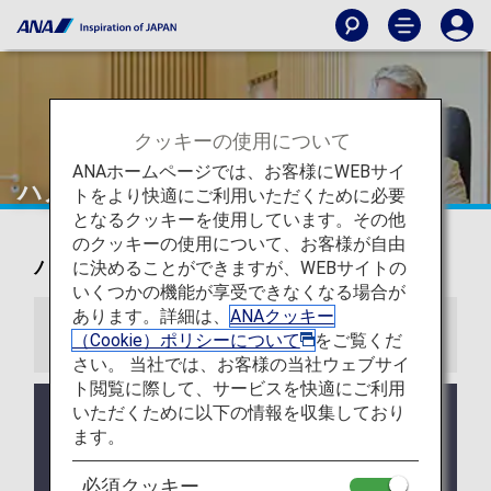
クッキーの使用について
ANAホームページでは、お客様にWEBサイ
ハノイ
トをより快適にご利用いただくために必要
となるクッキーを使用しています。その他
のクッキーの使用について、お客様が自由
ハノイ ノイバイ空港ラウンジ
に決めることができますが、WEBサイトの
いくつかの機能が享受できなくなる場合が
あります。詳細は、
ANAクッキー
お知らせ
（Cookie）ポリシーについて
をご覧くだ
さい。 当社では、お客様の当社ウェブサイ
ト閲覧に際して、サービスを快適にご利用
いただくために以下の情報を収集しており
ラウンジ所有者がANAではない空港においては事前
告知なくサービス、営業時間が変更する可能性があ
ます。
ります。
必須クッキー