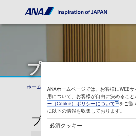
プノンペン
ホーム
ご旅行の準備
ラウンジ
プノン
ANAホームページでは、お客様にWE
用について、お客様が自由に決めること
ー（Cookie）ポリシーについて
をご覧
に以下の情報を収集しております。
プノンペン国際空港
必須クッキー