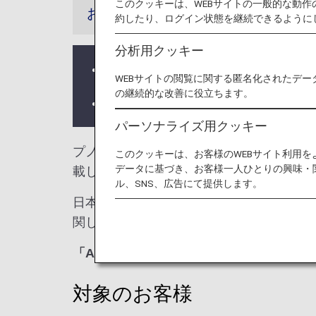
このクッキーは、WEBサイトの一般的な動
お知らせ
約したり、ログイン状態を継続できるように
分析用クッキー
ラウンジ所有者がANAではない空
WEBサイトの閲覧に関する匿名化されたデー
の継続的な改善に役立ちます。
ラウンジが所在する国や州により入
パーソナライズ用クッキー
プノンペン国際空港では、
プラザプレミア
このクッキーは、お客様のWEBサイト利用
データに基づき、お客様一人ひとりの興味・
載しております。
ル、SNS、広告にて提供します。
日本国外の空港にて、ANA国際線から他
関しては各運航会社にお問い合わせくださ
「ANA SUITE LOUNGE」ご利用券
対象のお客様