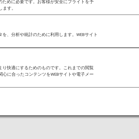
作のために必要です。お客様が安全にフライトを予
します。
港においては事前告知なくサービス、営業時間が変更する
タを、分析や統計のために利用します。WEBサイト
室条件に制約がある場合があります。
ムラウンジ
をご利用いただけます。本ページはANA国
をより快適にするためのものです。これまでの閲覧
関心に合ったコンテンツをWEBサイトや電子メー
航空会社国内線にお乗り継ぎの場合には、ラウンジ入室
い。
は、こちらのラウンジではご利用いただけません。