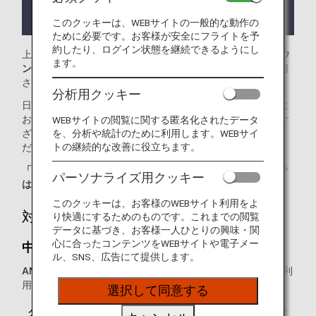
ラウンジが所在する国や州により入室条件に制約が
ある場合があります。
このクッキーは、WEBサイトの一般的な動作の
ために必要です。お客様が安全にフライトを予
約したり、ログイン状態を継続できるようにし
上海-浦東国際空港では、
中国国際航空ラウンジ（No.71ラウ
ます。
ンジ）
をご利用いただけます。本ページはANA国際線を利用
される際のラウンジ入室基準を記載しております。
分析用クッキー
日本国外の空港にて、ANA国際線から他航空会社の国内線に
お乗り継ぎの場合には、ラウンジ入室基準が異なる場合がご
WEBサイトの閲覧に関する匿名化されたデータ
を、分析や統計のために利用します。WEBサイ
ざいます。入室基準に関しては各運航会社にお問い合わせく
トの継続的な改善に役立ちます。
ださい。
「ANA SUITE LOUNGE」ご利用券は、こちらのラウンジで
パーソナライズ用クッキー
はご利用いただけません。
このクッキーは、お客様のWEBサイト利用をよ
対象のお客様
り快適にするためのものです。これまでの閲覧
データに基づき、お客様一人ひとりの興味・関
心に合ったコンテンツをWEBサイトや電子メー
中国国際航空ラウンジ（No.71ラウンジ）：
ル、SNS、広告にて提供します。
ANAまたは他スター アライアンス加盟航空会社運航便
をご利
用の、以下に該当するお客様が対象となります。
選択して同意する
クラス／ステイタス
ご同行者