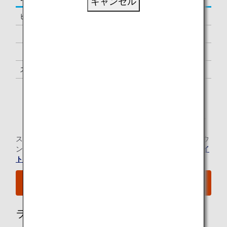
キャンセル
ビジネスクラス
-
「ダイヤモンドサービス」メンバー
1名様 *1
「プラチナサービス」メンバー
1名様 *1
スーパーフライヤーズ会員
1名様 *1
「スター アライアンス・ゴールド」メンバー
1名様 *1
*1.
メンバーご本人様と同一便でご出発の際にラウンジを
ご利用いただけます。
スター アライアンス有料ラウンジ会員のお客様の当空港ラウ
ンジのご利用については、
スター アライアンスのウェブサイ
ト
にてご確認ください。
空港MAPはこちらをご覧ください。
ラウンジ所有者