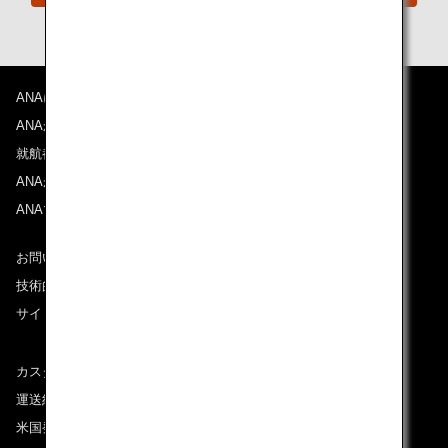
ANAについて
ANAからのお知らせ
就航都市
ANAがお約束する体験
ANAマイレージクラブ
お問い合わせ
技術的なお問い合わせ（推奨環境）
サイトマップ
カスタマーサービスプラン / コンテンジェンシープラン
運送約款
米国発着便に適用となる料金に関するご案内