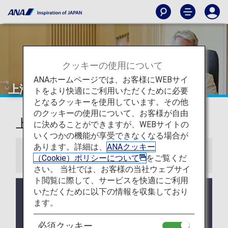
クッキーの使用について
ANAホームページでは、お客様にWEBサイ
上海（浦東）
トをより快適にご利用いただくために必要
となるクッキーを使用しています。その他
のクッキーの使用について、お客様が自由
上海-浦東国際空港ラウンジ
に決めることができますが、WEBサイトの
いくつかの機能が享受できなくなる場合が
あります。詳細は、
ANAクッキー
お知らせ
（Cookie）ポリシーについて
をご覧くだ
さい。 当社では、お客様の当社ウェブサイ
ト閲覧に際して、サービスを快適にご利用
いただくために以下の情報を収集しており
ラウンジ所有者がANAではない空港においては事前
告知なくサービス、営業時間が変更する可能性があ
ます。
ります。
必須クッキー