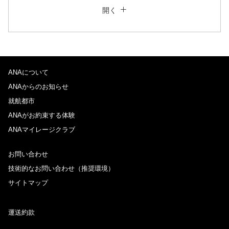
閉じる
エコノミークラス
開く
往復で異なるクラスで検索
運賃タイプ指定なし
ご利用条件
ANAについて
往路出発日および時間帯
ANAからのお知らせ
日付を選択
就航都市
ANAがお約束する体験
ANAマイレージクラブ
時間帯指定なし
お問い合わせ
経由地および乗り継ぎ所要時間を追加する
技術的なお問い合わせ（推奨環境）
サイトマップ
復路出発日および時間帯
運送約款
日付を選択