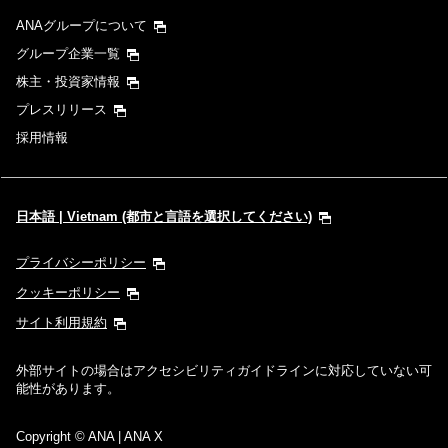
ANAグループについて
時間帯指定なし
グループ企業一覧
株主・投資家情報
経由地および乗り継ぎ所要時間を追加する
プレスリリース
採用情報
1人
日本語 | Vietnam (都市と言語を選択してください)
プライバシーポリシー
プロモーションコードについて
クッキーポリシー
サイト利用規約
前後3日の運賃を検索
外部サイトの場合はアクセシビリティガイドラインに対応していない可
・表示金額は選択いただいた条件でのもっともおトクな運賃となりま
能性があります。
す。
・表示金額と空席状況は最新ではない場合があります。[検索する]ボタ
ンより最新の空席照会結果をご確認ください。
Copyright
© ANA | ANA X
・「＊」は現在金額が確認できない都市・日付となります。空席照会結