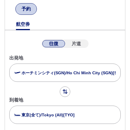
予約
航空券
往復
片道
出発地
ホーチミンシティ(SGN)/Ho Chi Minh City (SGN)[SGN]
到着地
東京(全て)/Tokyo (All)[TYO]
複数都市で検索