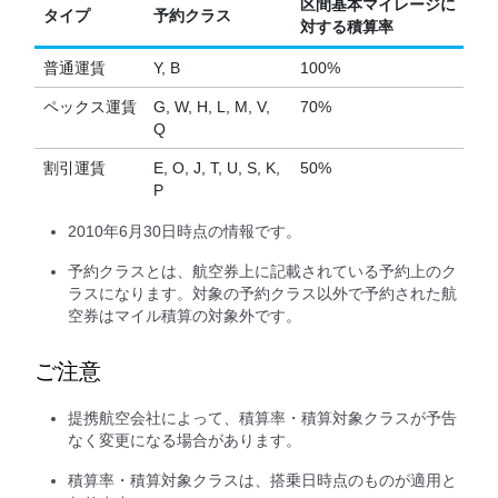
区間基本マイレージに
タイプ
予約クラス
対する
積算率
普通運賃
Y, B
100%
ペックス運賃
G, W, H, L, M, V,
70%
Q
割引運賃
E, O, J, T, U, S, K,
50%
P
2010年6月30日時点の情報です。
予約クラスとは、航空券上に記載されている予約上のク
ラスになります。対象の予約クラス以外で予約された航
空券はマイル積算の対象外です。
ご注意
提携航空会社によって、積算率・積算対象クラスが予告
なく変更になる場合があります。
積算率・積算対象クラスは、搭乗日時点のものが適用と