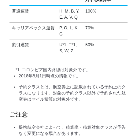
普通運賃
H, M, B, Y,
100%
E, A, V, Q
キャリアペックス運賃
P, O, L, K,
70%
G
割引運賃
U*1, T*1,
50%
S, W, Z
*1.
コロンビア国内路線は対象外です。
2018年8月1日時点の情報です。
予約クラスとは、航空券上に記載されている予約上のク
ラスになります。対象の予約クラス以外で予約された航
空券はマイル積算の対象外です。
ご注意
提携航空会社によって、積算率・積算対象クラスが予告
なく変更になる場合があります。