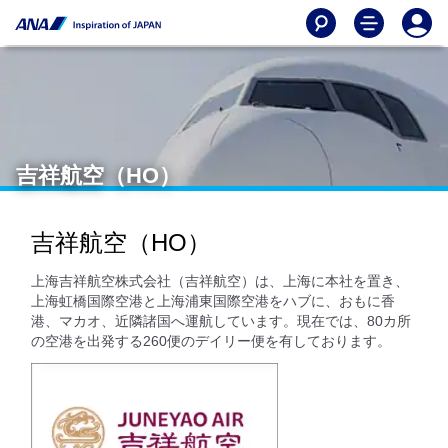
吉祥航空（HO）
吉祥航空（HO）
上海吉祥航空株式会社（吉祥航空）は、上海に本社を置き、
上海虹橋国際空港と上海浦東国際空港をハブに、おもに香
港、マカオ、近隣諸国へ運航しています。現在では、80カ所
の空港を出発する260便のデイリー便を有しております。