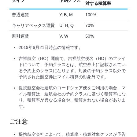
タイプ
予約クラス
対する積算率
普通運賃
Y, B, M
100%
キャリアペックス運賃
U, H, Q
70%
割引運賃
V, W
50%
2019年6月21日時点の情報です。
吉祥航空（HO）運航で、吉祥航空便名（HO）のフライ
トについて、予約クラスとは、航空券上に記載されてい
る予約上のクラスになります。対象の予約クラス以外で
予約された航空券はマイル積算の対象外です。
提携航空会社運航のコードシェア便をご利用の場合、マ
イル積算は、運航会社の予約クラスに基づく積算率にな
り、積算率が異なる場合や、積算されない場合がありま
す。
ご注意
提携航空会社によって、積算率・積算対象クラスが予告