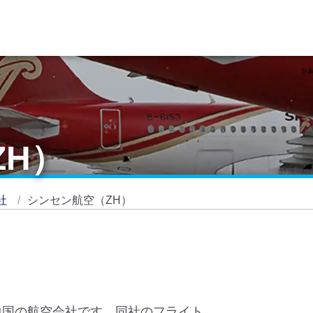
ZH）
社
シンセン航空（ZH）
た中国の航空会社です。同社のフライト