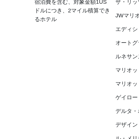
宿泊費を含む、対象金額1US
ザ・リッ
ドルにつき、2マイル積算でき
JWマリ
るホテル
エディシ
オートグ
ルネサン
マリオッ
マリオッ
ゲイロー
デルタ・
デザイン
ル・メリ