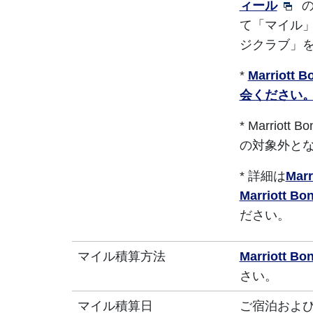
ィール
て「マイル」
ジクラブ」
*
Marrio
会ください
* Marrio
の対象外と
* 詳細は
Mar
Marriott
ださい。
マイル積算方法
Marriott
さい。
マイル積算日
ご宿泊およ