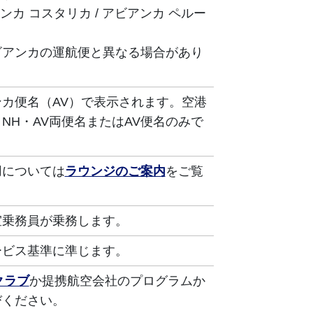
ンカ コスタリカ / アビアンカ​ ペルー
ビアンカの運航便と異なる場合があり
カ便名（AV）で表示されます。空港
NH・AV両便名またはAV便名のみで
用については
ラウンジのご案内
をご覧
室乗務員が乗務します。
ービス基準に準じます。
クラブ
か提携航空会社のプログラムか
びください。